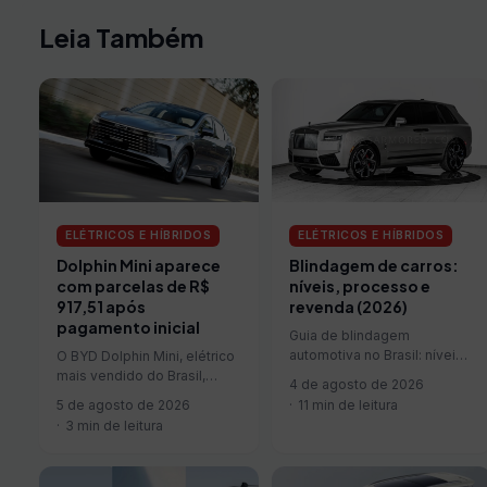
Leia Também
ELÉTRICOS E HÍBRIDOS
ELÉTRICOS E HÍBRIDOS
Dolphin Mini aparece
Blindagem de carros:
com parcelas de R$
níveis, processo e
917,51 após
revenda (2026)
pagamento inicial
Guia de blindagem
automotiva no Brasil: níveis
O BYD Dolphin Mini, elétrico
de proteção, norma do
mais vendido do Brasil,
4 de agosto de 2026
Exército, documentação
apareceu em uma condição
5 de agosto de 2026
11 min de leitura
(CR), efeito em peso,
de financiamento com
3 min de leitura
garantia e revenda, e o que
parcelas de…
perguntar à blindadora.