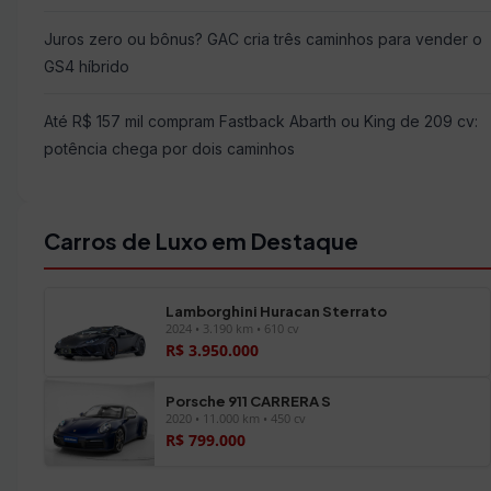
Juros zero ou bônus? GAC cria três caminhos para vender o
GS4 híbrido
Até R$ 157 mil compram Fastback Abarth ou King de 209 cv:
potência chega por dois caminhos
Carros de Luxo em Destaque
Lamborghini Huracan Sterrato
2024 • 3.190 km • 610 cv
R$ 3.950.000
Porsche 911 CARRERA S
2020 • 11.000 km • 450 cv
R$ 799.000
Ver todos os veículos →