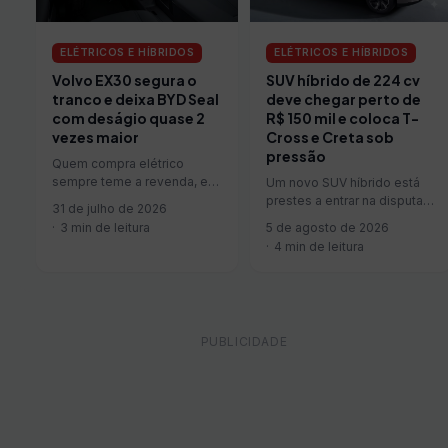
ELÉTRICOS E HÍBRIDOS
ELÉTRICOS E HÍBRIDOS
SUV híbrido de 224 cv
Volvo EX30 segura o
deve chegar perto de
tranco e deixa BYD Seal
R$ 150 mil e coloca T-
com deságio quase 2
Cross e Creta sob
vezes maior
pressão
Quem compra elétrico
sempre teme a revenda, e
Um novo SUV híbrido está
um novo estudo mostra que
prestes a entrar na disputa
31 de julho de 2026
a diferença entre modelos
mais acirrada do mercado
5 de agosto de 2026
3 min de leitura
é…
brasileiro, a dos compactos.
4 min de leitura
…