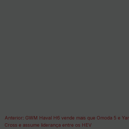
Navegação
Anterior:
GWM Haval H6 vende mais que Omoda 5 e Yar
de
Cross e assume liderança entre os HEV