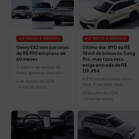
ELÉTRICOS E HÍBRIDOS
ELÉTRICOS E HÍBRIDOS
Geely EX2 tem parcelas
Último dia: BYD dá R$
de R$ 990 em plano de
10 mil de bônus no Song
60 meses
Pro, mas taxa zero
exige entrada de R$
O elétrico de entrada da
119.994
Geely apareceu com uma
condição de financiamento
A BYD encerra nesta sexta-
4 de agosto de 2026
pensada para atrair quem
feira, 31 de julho, duas
4 min de leitura
quer entrar…
condições para o Song Pro
31 de julho de 2026
GS. O SUV pode…
3 min de leitura