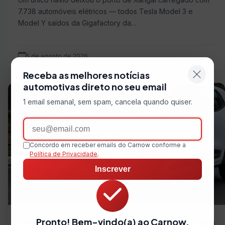
7.738 automóveis elétricos — todos Tesla Model 3 e
Model Y saídos da Gigafactory da…
5 de agosto de 2026
Receba as melhores notícias
automotivas direto no seu email
1 email semanal, sem spam, cancela quando quiser.
Email
Concordo em receber emails do Carnow conforme a
Política de Privacidade
.
Inscrever
Kwid oferece parcelas de R$ 761,58 em
Pronto! Bem-vindo(a) ao Carnow.