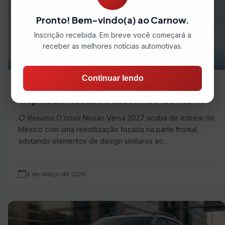
Pronto! Bem-vindo(a) ao Carnow.
Inscrição recebida. Em breve você começará a
receber as melhores notícias automotivas.
Continuar lendo
Novo Nissan Versa 2027 com design
inspirado no Kait e motor 1.6 de 118 cv
📋 Resumo O novo Nissan Versa 2027 acaba de estrear no
México com uma reestilização focada na parte frontal,
adotando elementos de design similares ao…
4 de março de 2026