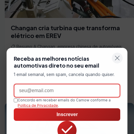
Changan cria turbina que transforma
elétrico em EREV
📋 Resumo A Changan, empresa chinesa de automóveis,
anunciou o desenvolvimento de uma turbina geradora de
Receba as melhores notícias
energia (PTG) capaz de transformar qualquer carro
automotivas direto no seu email
elétrico em…
1 email semanal, sem spam, cancela quando quiser.
Email
4 de março de 2026
Concordo em receber emails do Carnow conforme a
Política de Privacidade
.
Inscrever