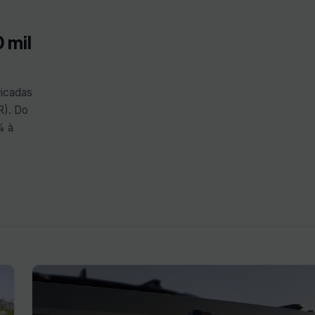
 mil
ricadas
R). Do
% à