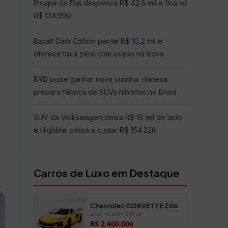
Picape da Fiat despenca R$ 42,5 mil e fica só
R$ 134.990
Basalt Dark Edition perde R$ 10,2 mil e
oferece taxa zero com usado na troca
BYD pode ganhar nova vizinha: chinesa
prepara fábrica de SUVs híbridos no Brasil
SUV da Volkswagen deixa R$ 19 mil de lado
e Highline passa a custar R$ 154.228
Carros de Luxo em Destaque
Chevrolet CORVETTE Z06
2027 • 0 km • 679 cv
R$ 2.400.000