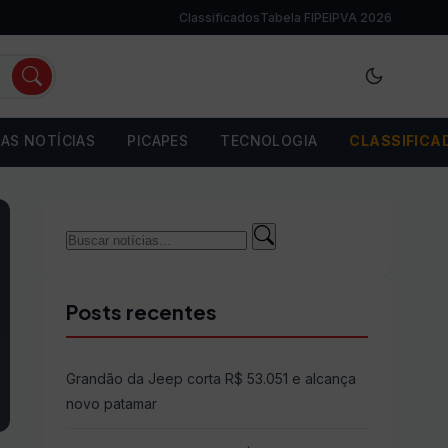
Classificados
Tabela FIPE
IPVA 2026
AS NOTÍCIAS
PICAPES
TECNOLOGIA
CLASSIFICA
Buscar
Buscar
por:
Posts recentes
Grandão da Jeep corta R$ 53.051 e alcança
novo patamar