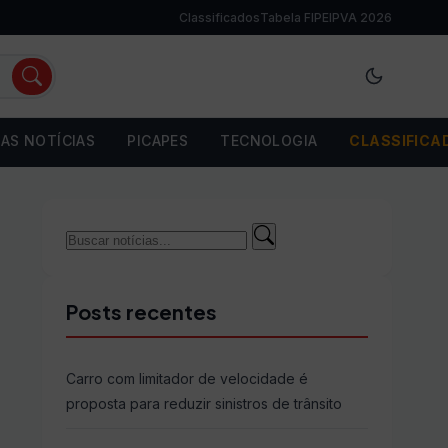
Classificados
Tabela FIPE
IPVA 2026
AS NOTÍCIAS
PICAPES
TECNOLOGIA
CLASSIFICA
Buscar
Buscar
por:
Posts recentes
Carro com limitador de velocidade é
proposta para reduzir sinistros de trânsito