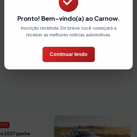
Pronto! Bem-vindo(a) ao Carnow.
Inscrição recebida. Em breve você começará a
receber as melhores notícias automotivas.
Continuar lendo
TOS
s 2027 ganha