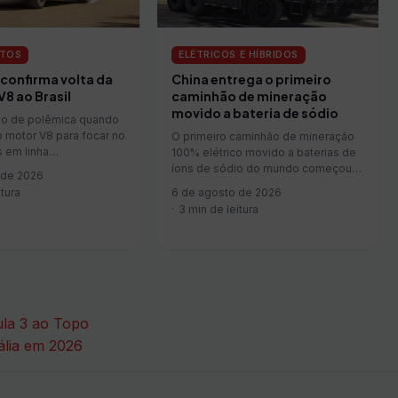
TOS
ELÉTRICOS E HÍBRIDOS
confirma volta da
China entrega o primeiro
8 ao Brasil
caminhão de mineração
movido a bateria de sódio
lvo de polêmica quando
 motor V8 para focar no
O primeiro caminhão de mineração
os em linha…
100% elétrico movido a baterias de
íons de sódio do mundo começou
 de 2026
a…
itura
6 de agosto de 2026
3 min de leitura
ula 3 ao Topo
ália em 2026