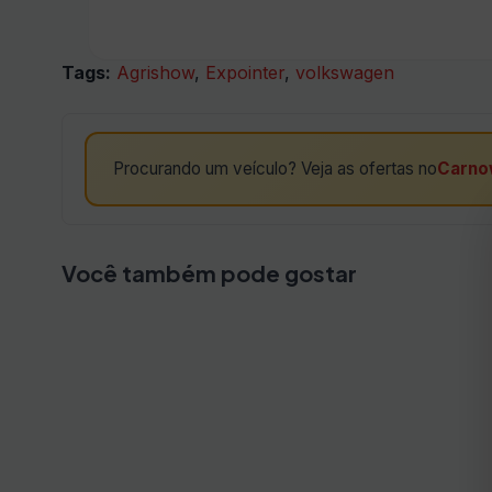
Tags:
Agrishow
,
Expointer
,
volkswagen
Procurando um veículo? Veja as ofertas no
Carno
Você também pode gostar