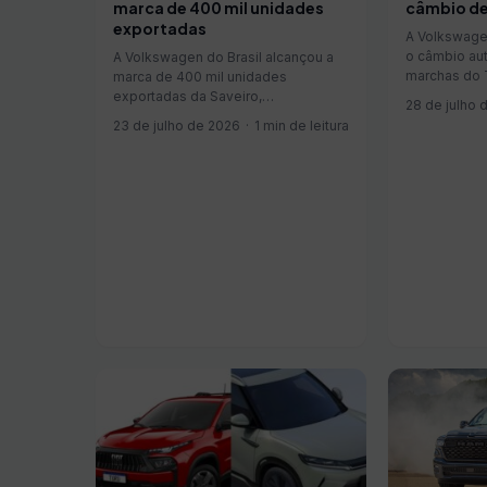
marca de 400 mil unidades
câmbio de
exportadas
A Volkswage
o câmbio au
A Volkswagen do Brasil alcançou a
marchas do 
marca de 400 mil unidades
caixa de oit
exportadas da Saveiro,
28 de julho 
equipadas co
consolidando a picape entre os
23 de julho de 2026
1 min de leitura
mudança já 
modelos de maior presença
oficial do SU
internacional da fabricante
atualização pa
produzidos no País. As exportações
tiveram início em 1982, ano de
lançamento do mode...