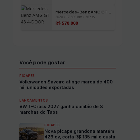
Mercedes-Benz AMG GT 43 4-DOOR
2020 • 17.300 km • 367 cv
R$ 570.000
Ver todos os veículos →
Você pode gostar
PICAPES
Volkswagen Saveiro atinge marca de 400
mil unidades exportadas
LANÇAMENTOS
VW T-Cross 2027 ganha câmbio de 8
marchas do Taos
PICAPES
Nova picape grandona mantém
426 cv, corta R$ 135 mil e custa