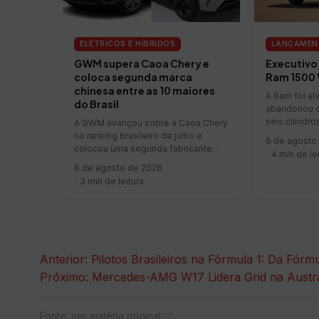
LANÇAMEN
ELÉTRICOS E HÍBRIDOS
Executivo 
GWM supera Caoa Chery e
Ram 1500 V
coloca segunda marca
chinesa entre as 10 maiores
A Ram foi a
do Brasil
abandonou o
seis cilindr
A GWM avançou sobre a Caoa Chery
no ranking brasileiro de julho e
6 de agosto
colocou uma segunda fabricante
4 min de le
chinesa…
6 de agosto de 2026
3 min de leitura
Navegação
Anterior:
Pilotos Brasileiros na Fórmula 1: Da Fórm
Próximo:
Mercedes-AMG W17 Lidera Grid na Austr
de
Post
Fonte: ver matéria original