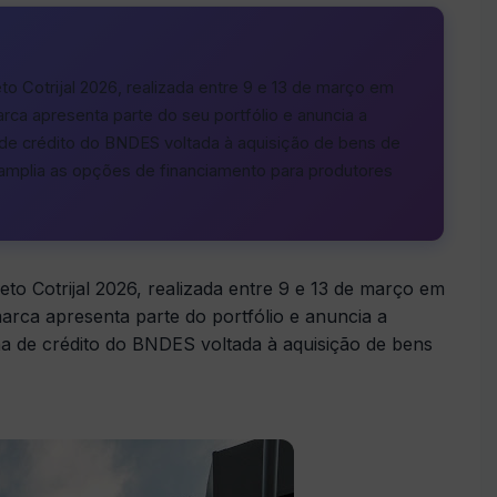
to Cotrijal 2026, realizada entre 9 e 13 de março em
ca apresenta parte do seu portfólio e anuncia a
 de crédito do BNDES voltada à aquisição de bens de
a amplia as opções de financiamento para produtores
eto Cotrijal 2026, realizada entre 9 e 13 de março em
rca apresenta parte do portfólio e anuncia a
a de crédito do BNDES voltada à aquisição de bens