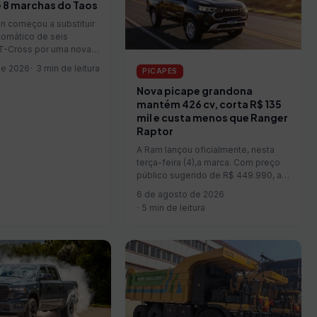
 8 marchas do Taos
n começou a substituir
tomático de seis
T-Cross por uma nova
o marchas nas versões
de 2026
3 min de leitura
PICAPES
m o motor 1.0 turbo. A
aparece no configurador
Nova picape grandona
V e faz parte da
mantém 426 cv, corta R$ 135
ra a linha...
mil e custa menos que Ranger
Raptor
A Ram lançou oficialmente, nesta
terça-feira (4),a marca. Com preço
público sugerido de R$ 449.990, a
novidade reduz em R$…
6 de agosto de 2026
5 min de leitura