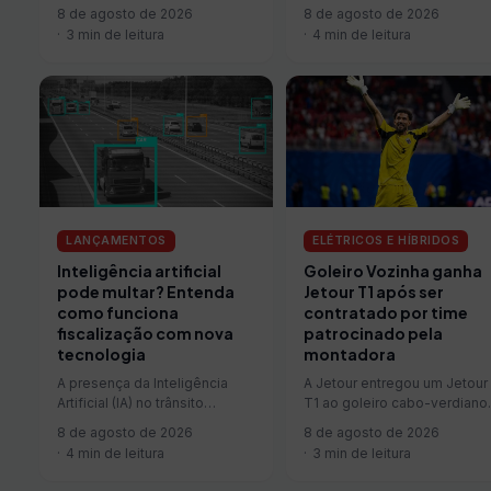
no Brasil ganhou um novo
reduz o preço do Basalt Dark
8 de agosto de 2026
8 de agosto de 2026
capítulo. A Jetour, marca do
Edition, versão topo de…
4 min de leitura
3 min de leitura
LANÇAMENTOS
ELÉTRICOS E HÍBRIDOS
Inteligência artificial
Goleiro Vozinha ganha
pode multar? Entenda
Jetour T1 após ser
como funciona
contratado por time
fiscalização com nova
patrocinado pela
tecnologia
montadora
A presença da Inteligência
A Jetour entregou um Jetour
Artificial (IA) no trânsito
T1 ao goleiro cabo-verdiano
avançou de forma significativa
Vozinha durante a
8 de agosto de 2026
8 de agosto de 2026
em rodovias e vias urbanas
apresentação do jogador no
4 min de leitura
3 min de leitura
nos…
Colo-Colo, em…