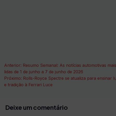
Navegação
Anterior:
Resumo Semanal: As notícias automotivas mai
de
lidas de 1 de junho a 7 de junho de 2026
Próximo:
Rolls-Royce Spectre se atualiza para ensinar l
Post
e tradição à Ferrari Luce
Deixe um comentário