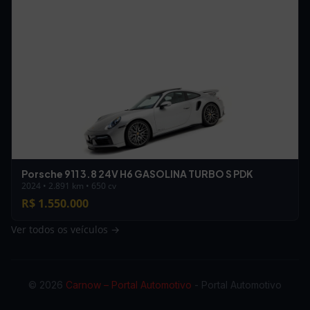
Porsche 911 3.8 24V H6 GASOLINA TURBO S PDK
2024 • 2.891 km • 650 cv
R$ 1.550.000
Ver todos os veículos →
© 2026
Carnow – Portal Automotivo
- Portal Automotivo