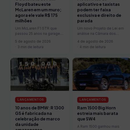
aplicativo e taxistas
Floyd bateu este
podem ter faixa
McLaren em um muro;
exclusiva e direito de
agora ele vale R$ 175
parada
milhões
Um novo Projeto de Lei em
Um McLaren F1 GTR que
análise na Câmara dos
passou 25 anos na garagem
Deputados promete mudar a
de Nick Mason, baterista do
4 de agosto de 2026
5 de agosto de 2026
dinâmica de trabalho de…
Pink Floyd, vai…
4 min de leitura
3 min de leitura
LANÇAMENTOS
LANÇAMENTOS
10 anos de BMW: R 1300
Ram 1500 Big Horn
GS é fabricada na
estreia mais barata
celebração de marco
que SW4
da unidade
A Ram 1500 ganhou mais
amazonense