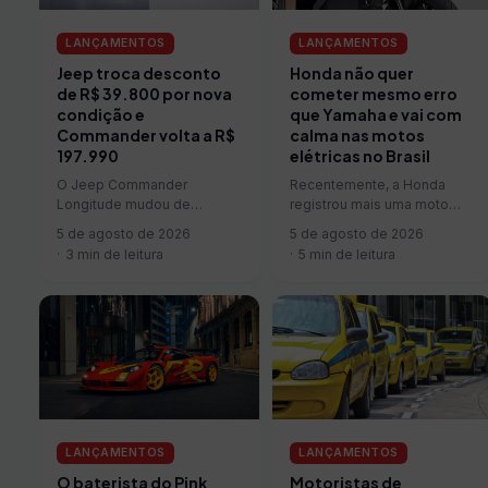
LANÇAMENTOS
LANÇAMENTOS
Jeep troca desconto
Honda não quer
de R$ 39.800 por nova
cometer mesmo erro
condição e
que Yamaha e vai com
Commander volta a R$
calma nas motos
197.990
elétricas no Brasil
O Jeep Commander
Recentemente, a Honda
Longitude mudou de
registrou mais uma moto
condição comercial às
elétrica no mercado
5 de agosto de 2026
5 de agosto de 2026
vésperas do fim da
brasileiro, a UC3, o que mais
3 min de leitura
5 min de leitura
campanha. Depois de
uma vez…
aparecer por…
LANÇAMENTOS
LANÇAMENTOS
Motoristas de
O baterista do Pink