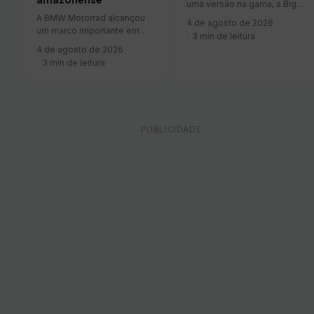
uma versão na gama, a Big
Horn, que parte de R$
A BMW Motorrad alcançou
4 de agosto de 2026
449.990, valor…
um marco importante em
3 min de leitura
sua trajetória no Brasil ao
4 de agosto de 2026
produzir a motocicleta de
3 min de leitura
número…