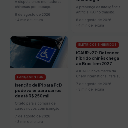
A disputa entre montadoras
chinesas por espaço
A presença da Inteligência
industrial no Brasil ganhou
Artificial (IA) no trânsito
8 de agosto de 2026
um novo capítulo. A Jetour,
avançou de forma
4 min de leitura
8 de agosto de 2026
marca do…
significativa em rodovias e
4 min de leitura
vias urbanas nos…
ELÉTRICOS E HÍBRIDOS
iCAUR v27: Defender
híbrido chinês chega
ao Brasil em 2027
A iCAUR, nova marca da
Chery International, fará sua
LANÇAMENTOS
estreia oficial no Brasil
7 de agosto de 2026
Isenção de IPI para PcD
durante o Festival de
3 min de leitura
pode valer para carros
Interlagos, entre 27 e 30 de
de até R$ 250 mil
agosto, em São Paulo. A
empresa será focada em
O teto para a compra de
SUVs eletrificados de
carros novos com isenção
desenho quadrado e com
de IPI por pessoas com
7 de agosto de 2026
possibilidades de
deficiência (PcD) e…
3 min de leitura
personal...