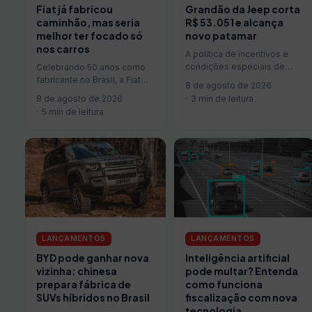
Grandão da Jeep corta
Fiat já fabricou
R$ 53.051 e alcança
caminhão, mas seria
novo patamar
melhor ter focado só
nos carros
A política de incentivos e
condições especiais de
Celebrando 50 anos como
compra para o segmento de
fabricante no Brasil, a Fiat
8 de agosto de 2026
pessoas com deficiência
coleciona boas histórias
3 min de leitura
8 de agosto de 2026
(PcD) continua…
construídas por seus
5 min de leitura
automóveis. Mas por…
LANÇAMENTOS
LANÇAMENTOS
BYD pode ganhar nova
Inteligência artificial
vizinha: chinesa
pode multar? Entenda
prepara fábrica de
como funciona
SUVs híbridos no Brasil
fiscalização com nova
tecnologia