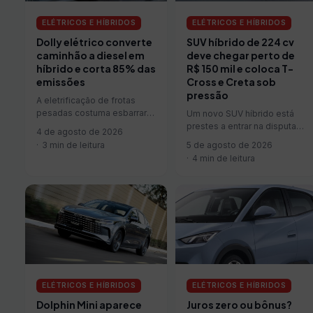
ELÉTRICOS E HÍBRIDOS
ELÉTRICOS E HÍBRIDOS
SUV híbrido de 224 cv
Dolly elétrico converte
deve chegar perto de
caminhão a diesel em
R$ 150 mil e coloca T-
híbrido e corta 85% das
Cross e Creta sob
emissões
pressão
A eletrificação de frotas
pesadas costuma esbarrar
Um novo SUV híbrido está
no preço dos caminhões
prestes a entrar na disputa
4 de agosto de 2026
elétricos, que custam o
mais acirrada do mercado
5 de agosto de 2026
3 min de leitura
dobro ou o…
brasileiro, a dos compactos.
4 min de leitura
…
ELÉTRICOS E HÍBRIDOS
ELÉTRICOS E HÍBRIDOS
Juros zero ou bônus?
Dolphin Mini aparece