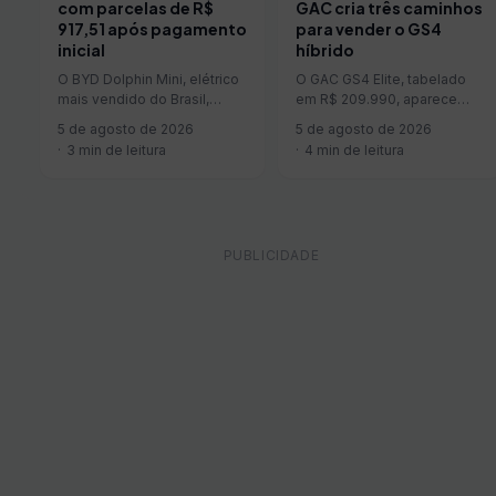
GAC cria três caminhos
com parcelas de R$
para vender o GS4
917,51 após pagamento
híbrido
inicial
O GAC GS4 Elite, tabelado
O BYD Dolphin Mini, elétrico
em R$ 209.990, aparece
mais vendido do Brasil,
com três caminhos
apareceu em uma condição
5 de agosto de 2026
5 de agosto de 2026
comerciais. O comprador
de financiamento com
4 min de leitura
3 min de leitura
pode financiar parte…
parcelas de…