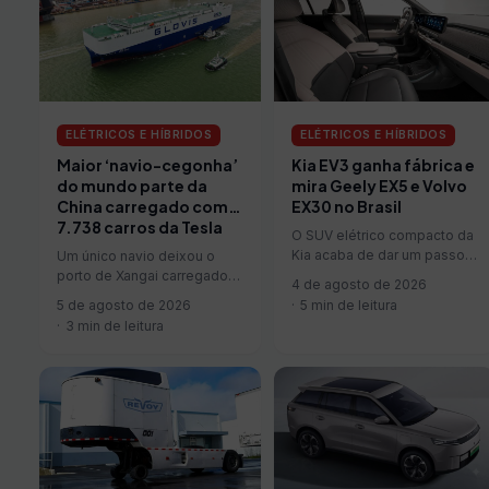
ELÉTRICOS E HÍBRIDOS
ELÉTRICOS E HÍBRIDOS
Maior ‘navio-cegonha’
Kia EV3 ganha fábrica e
do mundo parte da
mira Geely EX5 e Volvo
China carregado com…
EX30 no Brasil
7.738 carros da Tesla
O SUV elétrico compacto da
Kia acaba de dar um passo
Um único navio deixou o
importante rumo à América
porto de Xangai carregado
4 de agosto de 2026
Latina. A montadora…
com 7.738 automóveis
5 de agosto de 2026
5 min de leitura
elétricos — todos Tesla
3 min de leitura
Model 3…