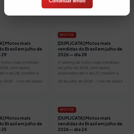
Continuar lendo
MOTOS
A] Motos mais
[DUPLICATA] Motos mais
o Brasil em julho de
vendidas do Brasil em julho de
 29
2026 — dia 28
e motos mais vendidas
O ranking de motos mais vendidas
 2026, com dados
em julho de 2026, com dados
até o dia 28, mantém a
atualizados até o dia 27, mantém a
 Honda CG 160, que
liderança da Honda CG 160, que
de 2026
1 min de leitura
28 de julho de 2026
1 min de leitura
 unidades vendidas no
soma 39.267 unidades vendidas no
ta de 2,5% em relação
período — alta de 3,0% em relação
ríodo de junho de
ao mesmo período de junho de
Honda Biz aparece ...
2026. A Honda Biz aparece ...
MOTOS
A] Motos mais
[DUPLICATA] Motos mais
o Brasil em julho de
vendidas do Brasil em julho de
 25
2026 — dia 24