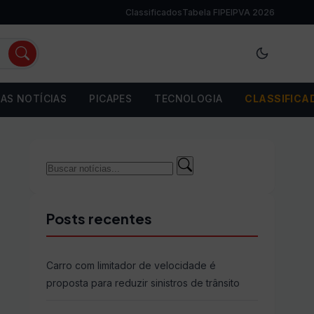
Classificados
Tabela FIPE
IPVA 2026
AS NOTÍCIAS
PICAPES
TECNOLOGIA
CLASSIFICA
Buscar
Buscar
por:
Posts recentes
Carro com limitador de velocidade é
proposta para reduzir sinistros de trânsito