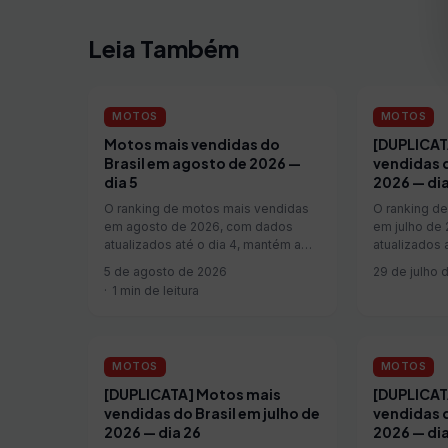
Leia Também
MOTOS
MOTOS
Motos mais vendidas do
[DUPLICAT
Brasil em agosto de 2026 —
vendidas d
dia 5
2026 — dia
O ranking de motos mais vendidas
O ranking d
em agosto de 2026, com dados
em julho de
atualizados até o dia 4, mantém a
atualizados 
liderança da Honda CG 160, que
liderança da
5 de agosto de 2026
29 de julho 
soma 4.505 unidades vendidas no
soma 41.134
1 min de leitura
período — queda de 0,4% em
período — al
relação ao mesmo período de julho
ao mesmo pe
de 2026. A Honda Biz aparece ...
2026. A 
MOTOS
MOTOS
[DUPLICATA] Motos mais
[DUPLICAT
vendidas do Brasil em julho de
vendidas d
2026 — dia 26
2026 — dia