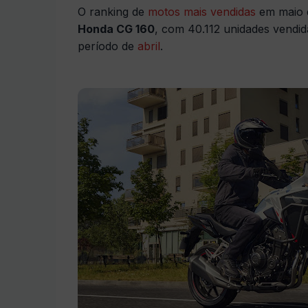
O ranking de
motos mais vendidas
em maio d
Honda CG 160
, com 40.112 unidades vendi
período de
abril
.