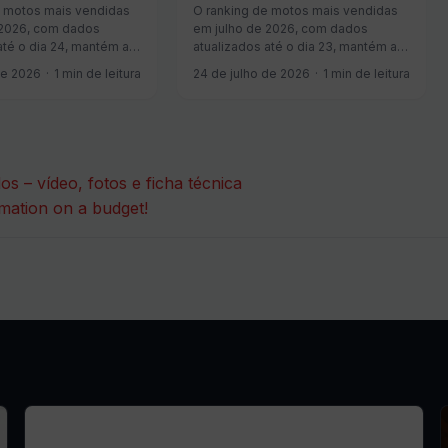
e motos mais vendidas
O ranking de motos mais vendidas
 2026, com dados
em julho de 2026, com dados
até o dia 24, mantém a
atualizados até o dia 23, mantém a
 Honda CG 160, que
liderança da Honda CG 160, que
de 2026
1 min de leitura
24 de julho de 2026
1 min de leitura
 unidades vendidas no
soma 35.416 unidades vendidas no
ta de 3,1% em relação
período — alta de 3,8% em relação
ríodo de junho de
ao mesmo período de junho de
Honda Biz aparece ...
2026. A Honda Biz aparece ...
s – vídeo, fotos e ficha técnica
mation on a budget!