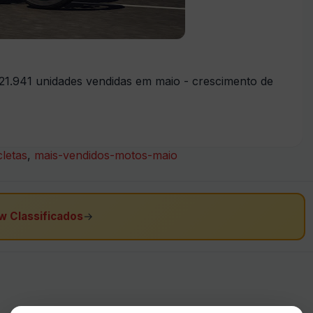
21.941 unidades vendidas em maio - crescimento de
letas
,
mais-vendidos-motos-maio
w Classificados
→