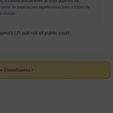
o. A batalha judicial entre as duas gigantes da
pode ter implicações significativas para o futuro da
 no mundo.
ymo’s I.P. suit out of public court.
w Classificados
→