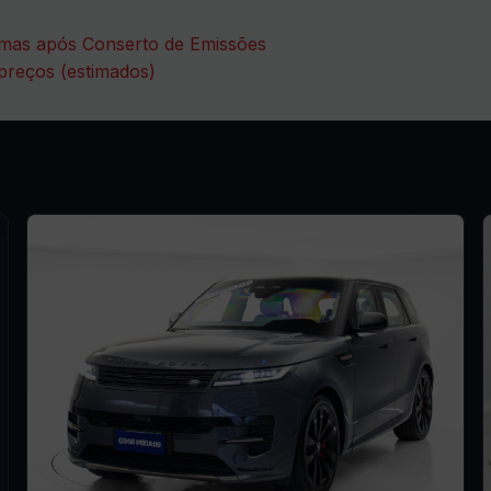
mas após Conserto de Emissões
 preços (estimados)