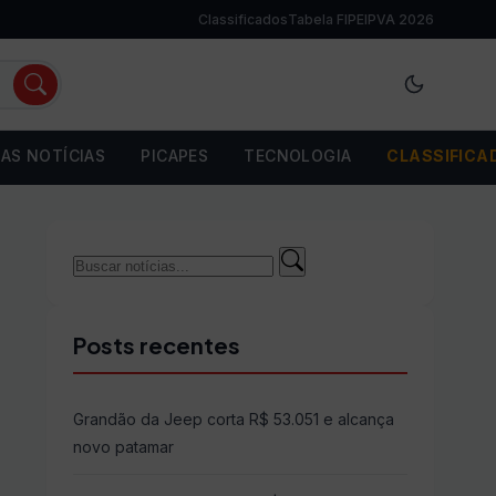
Classificados
Tabela FIPE
IPVA 2026
AS NOTÍCIAS
PICAPES
TECNOLOGIA
CLASSIFICA
Buscar
Buscar
por:
Posts recentes
Grandão da Jeep corta R$ 53.051 e alcança
novo patamar