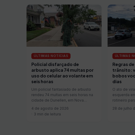
ÚLTIMAS NOTÍCIAS
ÚLTIMAS N
Policial disfarçado de
Regras de
arbusto aplica 74 multas por
trânsito: 
uso do celular ao volante em
bobos voc
seis horas
dias
Um policial fantasiado de arbusto
O ato de vira
rendeu 74 multas em seis horas na
esquerda enq
cidade de Dunellen, em Nova
rotineiro p
Jersey,…
4 de agosto de 2026
28 de julho 
3 min de leitura