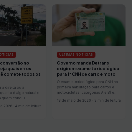
OTÍCIAS
ÚLTIMAS NOTÍCIAS
 conversão no
Governo manda Detrans
veja quais erros
exigirem exame toxicológico
ê comete todos os
para 1ª CNH de carro e moto
O exame toxicológico para CNH na
primeira habilitação para carros e
r à direita ou à
motocicletas (categorias A e B) é
uanto é algo natural e
uma…
ara quem conduz…
18 de maio de 2026
3 min de leitura
de 2026
4 min de leitura