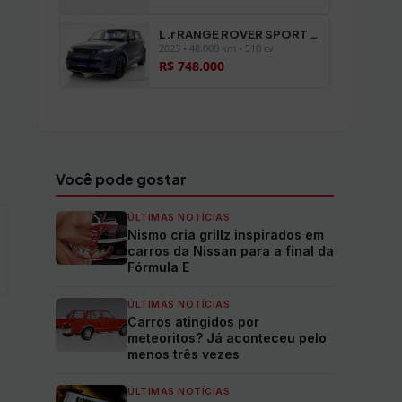
L.r RANGE ROVER SPORT P510E FIRST EDITION
2023 • 48.000 km • 510 cv
R$ 748.000
Ver todos os veículos →
Você pode gostar
ÚLTIMAS NOTÍCIAS
Nismo cria grillz inspirados em
carros da Nissan para a final da
Fórmula E
ÚLTIMAS NOTÍCIAS
Carros atingidos por
meteoritos? Já aconteceu pelo
menos três vezes
ÚLTIMAS NOTÍCIAS