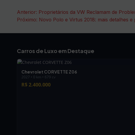
Navegação
Anterior:
Proprietários da VW Reclamam de Proble
Próximo:
Novo Polo e Virtus 2018: mais detalhes e
de
Post
Carros de Luxo em Destaque
Chevrolet CORVETTE Z06
2027 • 0 km • 679 cv
R$ 2.400.000