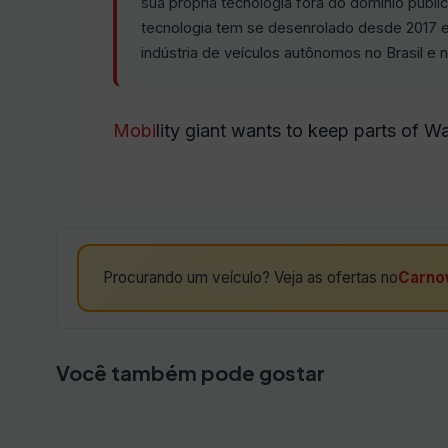
sua própria tecnologia fora do domínio públic
tecnologia tem se desenrolado desde 2017 e 
indústria de veículos autônomos no Brasil e
Mobi
lity giant wants to keep parts of Wa
Procurando um veículo? Veja as ofertas no
Carno
Você também pode gostar