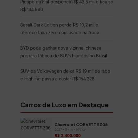
Picape da Fiat despenca R$ 42,5 mil e fica só
R$ 134.990
Basalt Dark Edition perde R$ 10,2 mil e
oferece taxa zero com usado na troca
BYD pode ganhar nova vizinha: chinesa
prepara fábrica de SUVs híbridos no Brasil
SUV da Volkswagen deixa R$ 19 mil de lado
e Highline passa a custar R$ 154.228
Carros de Luxo em Destaque
Chevrolet CORVETTE Z06
2027 • 0 km • 679 cv
R$ 2.400.000