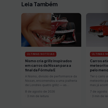
Leia Também
ÚLTIMAS NOTÍCIAS
ÚLTIMAS N
Nismo cria grillz inspirados
Carros at
em carros da Nissan para a
meteorito
final da Fórmula E
pelo meno
A Nismo, divisão de performance da
Ter o carro 
Nissan, encomendou a uma joalheria
meteorito pa
de Londres quatro grillz — as
mas já acon
capas…
8 de agosto de 2026
7 de agosto
3 min de leitura
3 min de le