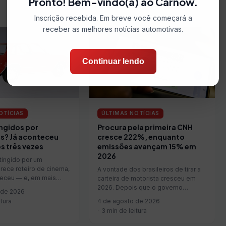
Pronto! Bem-vindo(a) ao Carnow.
Inscrição recebida. Em breve você começará a
receber as melhores notícias automotivas.
Continuar lendo
OTÍCIAS
ÚLTIMAS NOTÍCIAS
ingidos por
Procura pela primeira CNH
s? Já aconteceu
cresce 222%, enquanto
s três vezes
emissões avançam 15% em
2026
atingido por um
rece roteiro de cinema,
A vontade dos brasileiros de tirar a
teceu — e, em mais…
carteira de motorista cresceu em
2026. Depois que o governo
 de 2026
federal…
itura
4 de agosto de 2026
3 min de leitura