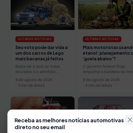
ÚLTIMAS NOTÍCIAS
ÚLTIMAS NOTÍCIAS
Seu voto pode dar vida a
Mais motoristas usand
um dos carros de Lego
etanol: planejamento 
mais bacanas já feitos
‘goela abaixo’?
Basta ver o azul, as rodas
O governo federal finge
douradas e o aerofólio
empunhar a bandeira do mei
traseiro para que qualquer
ambiente para sucumbir dian
8 de agosto de 2026
8 de agosto de 2026
entusiasta de rali reconheça…
da pressão dos produtores
3 min de leitura
4 min de leitura
de…
Receba as melhores notícias automotivas
direto no seu email