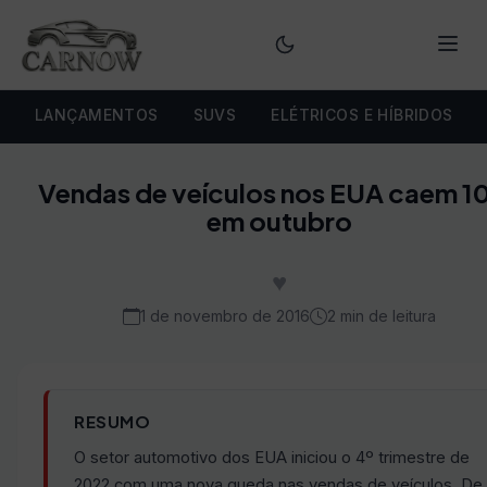
Menu
LANÇAMENTOS
SUVS
ELÉTRICOS E HÍBRIDOS
Vendas de veículos nos EUA caem 
em outubro
♥
1 de novembro de 2016
2 min de leitura
RESUMO
O setor automotivo dos EUA iniciou o 4º trimestre de
2022 com uma nova queda nas vendas de veículos. De