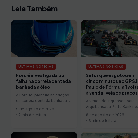
Leia Também
ÚLTIMAS NOTÍCIAS
ÚLTIMAS NOTÍCIAS
Ford é investigada por
Setor que esgotou em
falha na correia dentada
cinco minutos no GP S
banhada a óleo
Paulo de Fórmula 1 volt
à venda; veja os preços
A Ford foi pioneira na adoção
da correia dentada banhada a
A venda de ingressos para a
óleo, com o 1.8 DuraTorq TDCi
Arquibancada Porto Bank no
9 de agosto de 2026
em…
Grande Prêmio de São Paulo
2 min de leitura
8 de agosto de 2026
de Fórmula 1…
3 min de leitura