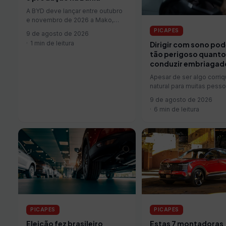
A BYD deve lançar entre outubro
e novembro de 2026 a Mako,
nova picape intermediária que
PICAPES
9 de agosto de 2026
disputará mercado com Fiat Toro,
1 min de leitura
Dirigir com sono pod
Ram Rampage e VW Tukan. O
tão perigoso quanto
modelo já chegará às lojas com
conduzir embriagad
produção nacional na fábrica de
Camaçari (BA). A preparação para
Apesar de ser algo corriq
fabri...
natural para muitas pesso
de dirigir exige do condu
9 de agosto de 2026
muita…
6 min de leitura
PICAPES
PICAPES
Eleição fez brasileiro
Estas 7 montadoras