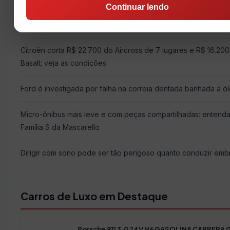
Continuar lendo
BYD Mako: picape baseada no Song Pro chega este ano e 
na Bahia
Citroën corta R$ 22.700 do Aircross de 7 lugares e R$ 16.20
Basalt; veja as condições
Ford é investigada por falha na correia dentada banhada a ó
Micro-ônibus mais leve e com peças compartilhadas: entend
Família S da Mascarello
Dirigir com sono pode ser tão perigoso quanto conduzir emb
Carros de Luxo em Destaque
Porsche 911 3.0 24V H6 GASOLINA CARRERA 