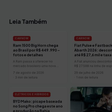
Leia Também
CARNOW
CARNOW
Ram 1500 Big Horn chega
Fiat Pulse e Fastbac
ao Brasil por R$ 449.990 –
Abarth 2026: desco
fotos e detalhes
até R$ 27,6 mil e taxa
A Ram passa a oferecer no
A Fiat anunciou desconto
mercado brasileiro uma nova
R$ 27.598 na linha de esp
opção dentro da linha 1500.
Abarth até o dia 4 de agost
7 de agosto de 2026
29 de julho de 2026
Batizada de Big Horn, a versão
condições são destinada
3 min de leitura
1 min de leitura
chega às concessionárias com
compras no varejo e inc
preço sugerido de R$ 449.990,
opções de financiament
posicionando-se abaixo das
taxa zero e parcelamento
configurações Laramie e Laramie
50 vezes, em referência 
ELÉTRICOS E HÍBRIDOS
Night Edition. Co...
an...
BYD Mako: picape baseada
no Song Pro chega este ano
e produção na Bahia