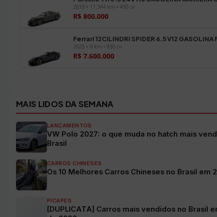
2018 • 17.344 km • 450 cv
R$ 800.000
Ferrari 12CILINDRI SPIDER 6.5 V12 GASOLINA
2025 • 0 km • 830 cv
R$ 7.600.000
Ver todos os veículos →
MAIS LIDOS DA SEMANA
LANÇAMENTOS
VW Polo 2027: o que muda no hatch mais vend
Brasil
CARROS CHINESES
Os 10 Melhores Carros Chineses no Brasil em 
PICAPES
[DUPLICATA] Carros mais vendidos no Brasil e