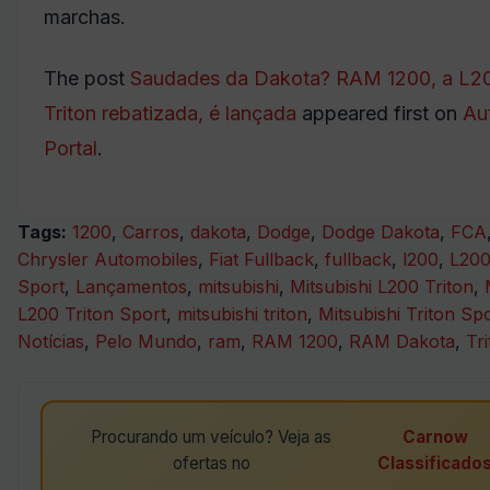
marchas.
The post
Saudades da Dakota? RAM 1200, a L2
Triton rebatizada, é lançada
appeared first on
Au
Portal
.
Tags:
1200
,
Carros
,
dakota
,
Dodge
,
Dodge Dakota
,
FCA
Chrysler Automobiles
,
Fiat Fullback
,
fullback
,
l200
,
L200
Sport
,
Lançamentos
,
mitsubishi
,
Mitsubishi L200 Triton
,
L200 Triton Sport
,
mitsubishi triton
,
Mitsubishi Triton Sp
Notícias
,
Pelo Mundo
,
ram
,
RAM 1200
,
RAM Dakota
,
Tr
Procurando um veículo? Veja as
Carnow
ofertas no
Classificado