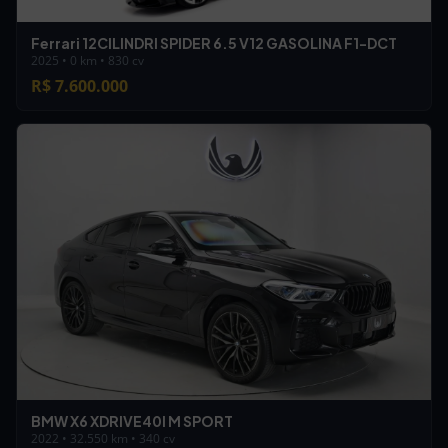
Ferrari 12CILINDRI SPIDER 6.5 V12 GASOLINA F1-DCT
2025 • 0 km • 830 cv
R$ 7.600.000
BMW X6 XDRIVE40I M SPORT
2022 • 32.550 km • 340 cv