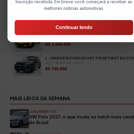
Inscrição recebida. Em breve você começará a receber as
melhores notícias automotivas.
Carros de Luxo em Destaque
Continuar lendo
Chevrolet CORVETTE Z06
2027 • 0 km • 679 cv
R$ 2.400.000
L.r RANGE ROVER SPORT P510E FIRST EDITI
2023 • 48.000 km • 510 cv
R$ 748.000
Ver todos os veículos →
MAIS LIDOS DA SEMANA
LANÇAMENTOS
VW Polo 2027: o que muda no hatch mais vend
do Brasil