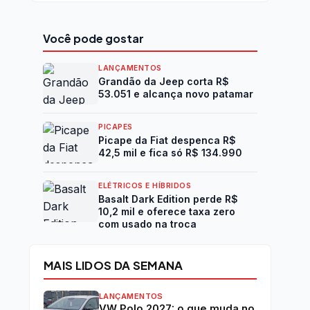
Você pode gostar
LANÇAMENTOS
Grandão da Jeep corta R$
53.051 e alcança novo patamar
PICAPES
Picape da Fiat despenca R$
42,5 mil e fica só R$ 134.990
ELÉTRICOS E HÍBRIDOS
Basalt Dark Edition perde R$
10,2 mil e oferece taxa zero
com usado na troca
MAIS LIDOS DA SEMANA
LANÇAMENTOS
VW Polo 2027: o que muda no