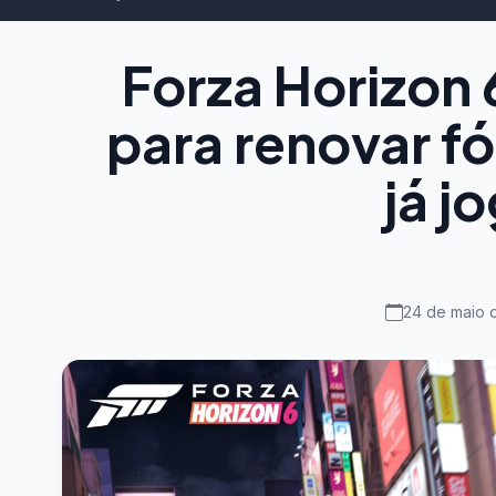
Forza Horizon 
para renovar fó
já j
24 de maio 