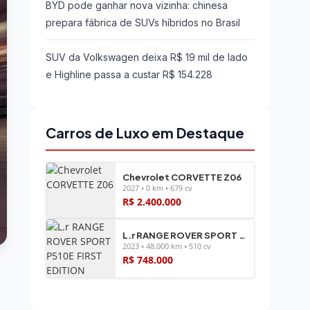
BYD pode ganhar nova vizinha: chinesa
prepara fábrica de SUVs híbridos no Brasil
SUV da Volkswagen deixa R$ 19 mil de lado
e Highline passa a custar R$ 154.228
Carros de Luxo em Destaque
Chevrolet CORVETTE Z06
2027 • 0 km • 679 cv
R$ 2.400.000
L.r RANGE ROVER SPORT P510E FIRST EDITION
2023 • 48.000 km • 510 cv
R$ 748.000
Ver todos os veículos →