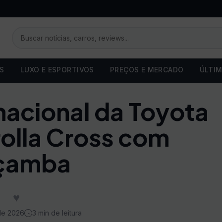
OS
LUXO E ESPORTIVOS
PREÇOS E MERCADO
ÚLTIM
nacional da Toyota
olla Cross com
çamba
♥
de 2026
3 min de leitura