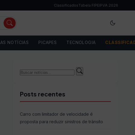
Classificados
Tabela FIPE
IPVA 2026
AS NOTÍCIAS
PICAPES
TECNOLOGIA
CLASSIFICA
Buscar
Buscar
por:
Posts recentes
Carro com limitador de velocidade é
proposta para reduzir sinistros de trânsito