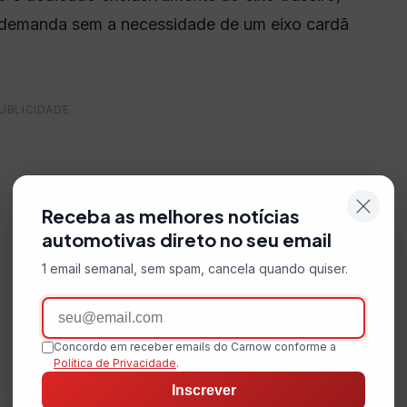
b demanda sem a necessidade de um eixo cardã
Receba as melhores notícias
automotivas direto no seu email
1 email semanal, sem spam, cancela quando quiser.
Email
Concordo em receber emails do Carnow conforme a
Política de Privacidade
.
Inscrever