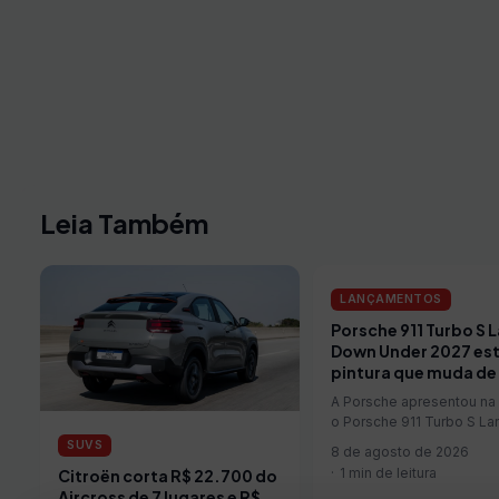
Leia Também
LANÇAMENTOS
Porsche 911 Turbo S 
Down Under 2027 est
pintura que muda de
A Porsche apresentou na 
o Porsche 911 Turbo S L
Under, exemplar único cr
SUVS
8 de agosto de 2026
pelo programa Sonderwu
1 min de leitura
Citroën corta R$ 22.700 do
para celebrar os 75 anos
Aircross de 7 lugares e R$