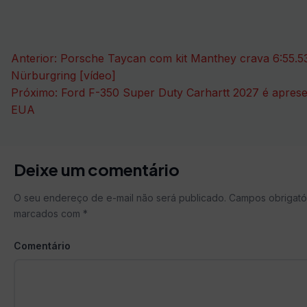
Navegação
Anterior:
Porsche Taycan com kit Manthey crava 6:55.5
de
Nürburgring [vídeo]
Próximo:
Ford F-350 Super Duty Carhartt 2027 é apres
Post
EUA
Deixe um comentário
O seu endereço de e-mail não será publicado.
Campos obrigató
marcados com
*
Comentário