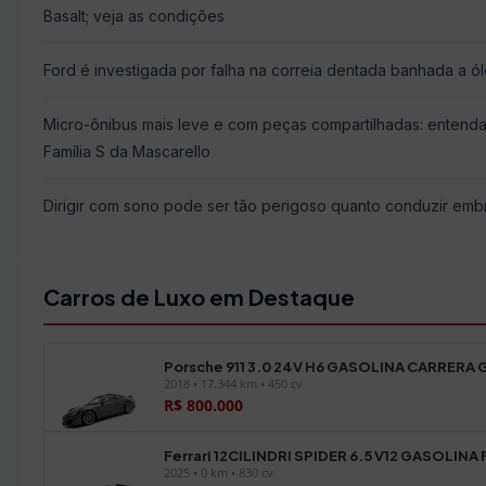
Basalt; veja as condições
Ford é investigada por falha na correia dentada banhada a ó
Micro-ônibus mais leve e com peças compartilhadas: entend
Família S da Mascarello
Dirigir com sono pode ser tão perigoso quanto conduzir emb
Carros de Luxo em Destaque
Porsche 911 3.0 24V H6 GASOLINA CARRERA 
2018 • 17.344 km • 450 cv
R$ 800.000
Ferrari 12CILINDRI SPIDER 6.5 V12 GASOLINA
2025 • 0 km • 830 cv