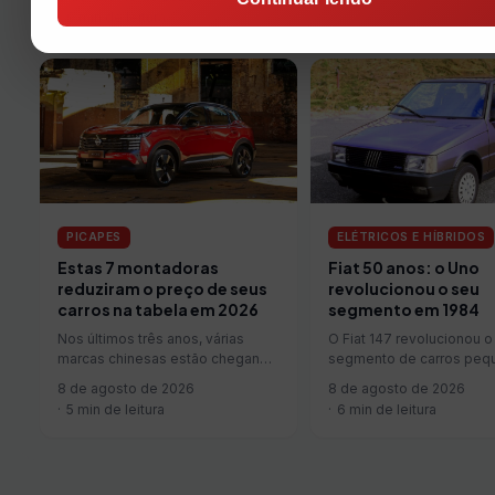
carro pacato? A Ford…
9 min de leitura
PICAPES
ELÉTRICOS E HÍBRIDOS
Estas 7 montadoras
Fiat 50 anos: o Uno
reduziram o preço de seus
revolucionou o seu
carros na tabela em 2026
segmento em 1984
Nos últimos três anos, várias
O Fiat 147 revolucionou o
marcas chinesas estão chegando
segmento de carros peq
ao Brasil com preços agressivos
econômicos e populares
8 de agosto de 2026
8 de agosto de 2026
e emplacando boas vendas.…
1976, trazendo um autom
5 min de leitura
6 min de leitura
de…