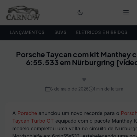
Menu
LANÇAMENTOS
SUVS
ELÉTRICOS E HÍBRIDOS
Porsche Taycan com kit Manthey 
6:55.533 em Nürburgring [víde
♥
8 de maio de 2026
1 min de leitura
A
Porsche
anunciou um novo recorde para o
Porsc
Taycan Turbo GT
equipado com o pacote Manthey Ki
modelo completou uma volta no circuito de Nürburgr
Nordschleife em 6min55s533, estabelecendo uma no