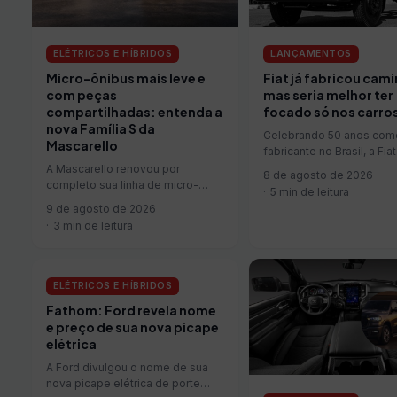
ELÉTRICOS E HÍBRIDOS
LANÇAMENTOS
Micro-ônibus mais leve e
Fiat já fabricou cam
com peças
mas seria melhor ter
compartilhadas: entenda a
focado só nos carro
nova Família S da
Celebrando 50 anos com
Mascarello
fabricante no Brasil, a Fiat
coleciona boas histórias
A Mascarello renovou por
8 de agosto de 2026
construídas por seus aut
completo sua linha de micro-
5 min de leitura
Mas por…
ônibus. A encarroçadora
9 de agosto de 2026
paranaense apresentou a Família
3 min de leitura
S, formada pelos…
ELÉTRICOS E HÍBRIDOS
Fathom: Ford revela nome
e preço de sua nova picape
elétrica
A Ford divulgou o nome de sua
nova picape elétrica de porte