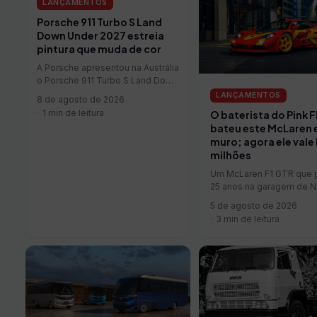
LANÇAMENTOS
Porsche 911 Turbo S Land
Down Under 2027 estreia
pintura que muda de cor
A Porsche apresentou na Austrália
o Porsche 911 Turbo S Land Down
Under, exemplar único criado
LANÇAMENTOS
8 de agosto de 2026
pelo programa Sonderwunsch
1 min de leitura
O baterista do Pink 
para celebrar os 75 anos da
bateu este McLaren
marca no país. O projeto do
muro; agora ele vale 
Porsche 911 Turbo S Land Down
milhões
Under foi desenvolvido em
conjunto com a...
Um McLaren F1 GTR que 
25 anos na garagem de N
Mason, baterista do Pink 
5 de agosto de 2026
vai…
3 min de leitura