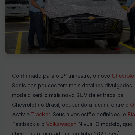
Confirmado para o 2º trimestre, o novo
Chevrole
Sonic aos poucos tem mais detalhes divulgados.
modelo será o mais novo SUV de entrada da
Chevrolet no Brasil, ocupando a lacuna entre o
O
Activ e
Tracker
. Seus alvos estão definidos: o
Fia
Fastback e o
Volkswagen
Nivus. O modelo, que 
chegará ao mercado como linha 2027, será