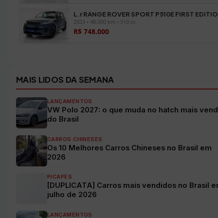
L.r RANGE ROVER SPORT P510E FIRST EDITI
2023 • 48.000 km • 510 cv
R$ 748.000
Ver todos os veículos →
MAIS LIDOS DA SEMANA
LANÇAMENTOS
VW Polo 2027: o que muda no hatch mais vend
do Brasil
CARROS CHINESES
Os 10 Melhores Carros Chineses no Brasil em
2026
PICAPES
[DUPLICATA] Carros mais vendidos no Brasil 
julho de 2026
LANÇAMENTOS