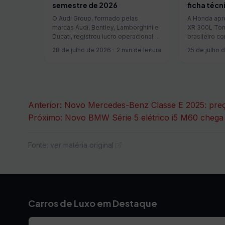
semestre de 2026
ficha técn
O Audi Group, formado pelas
A Honda apre
marcas Audi, Bentley, Lamborghini e
XR 300L Tor
Ducati, registrou lucro operacional
brasileiro c
médio de R$ 8,89 mil por veículo
em tecnolog
28 de julho de 2026
2 min de leitura
25 de julho 
vendido no primeiro semestre de
modelo on-o
2026, alta de 11,2% sobre igual
nome históri
período de 2025. O grupo vendeu
2024, recebe
736.878 veículos, qu...
auxílio à pil
Navegação
Anterior:
Novo Mercedes-Benz Classe E 2025: preço
Próximo:
Novo BMW Série 5 elétrico i5 M60 chega
de
Post
Fonte: ver matéria original
Carros de Luxo em Destaque