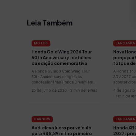
Leia Também
MOTOS
LANÇAMEN
Honda Gold Wing 2026 Tour
Nova Hond
50th Anniversary: detalhes
preço part
da edição comemorativa
fotos e de
A Honda GL1800 Gold Wing Tour
A Honda anu
50th Anniversary chegará às
ADV 2027 ao 
concessionárias Honda Dream em
scooter cro
agosto de 2026, com preço público
conjunto mec
25 de julho de 2026
3 min de leitura
4 de agosto
sugerido de R$ 304.450, sem incluir
equipamentos
1 min de lei
despesas com frete ou seguro. A
concentrand
edição comemora os 50 anos da
duas novas o
Gold Wing, apresentada em 1...
Preço suger
ADV...
CARNOW
LANÇAMEN
Audi eleva lucro por veículo
Honda XR 
para R$ 8,89 mil no primeiro
2027: preç