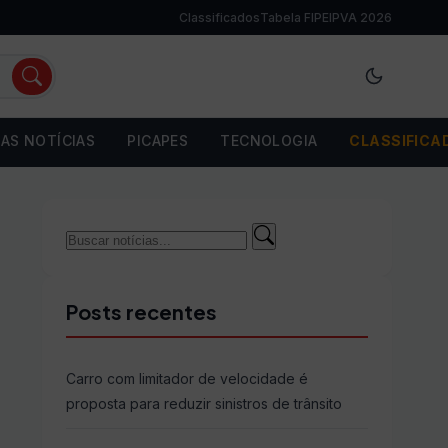
Classificados
Tabela FIPE
IPVA 2026
AS NOTÍCIAS
PICAPES
TECNOLOGIA
CLASSIFICA
Buscar
Buscar
por:
Posts recentes
Carro com limitador de velocidade é
proposta para reduzir sinistros de trânsito