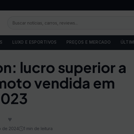
OS
LUXO E ESPORTIVOS
PREÇOS E MERCADO
ÚLTIM
: lucro superior a
 moto vendida em
2023
♥
o de 2024
1 min de leitura