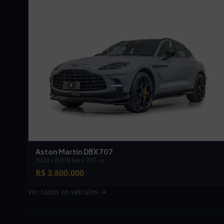
Aston Martin DBX 707
2024 • 8.070 km • 707 cv
R$ 3.800.000
Ver todos os veículos →