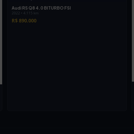
Audi RS Q8 4.0 BITURBO FSI
2022 • 4.115 km
R$ 890.000