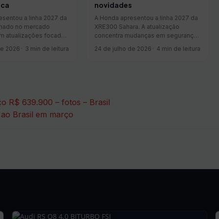
ica
novidades
sentou a linha 2027 da
A Honda apresentou a linha 2027 da
nado no mercado
XRE300 Sahara. A atualização
om atualizações focadas
concentra mudanças em segurança,
ia e segurança. O
tecnologia e parte ciclística,
de 2026
3 min de leitura
24 de julho de 2026
4 min de leitura
ff road, que resgatou o
mantendo o conjunto mecânico já
co da antiga XR 250 em
conhecido do mercado. O que muda
 itens inéditos de
na XRE 300 Sahara 2027 Entre as
otagem e um...
novidades estão o co...
 R$ 639.900 – fotos – Brasil
 ao Brasil em março