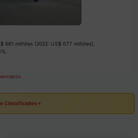
S$ 661 milhões (2022: US$ 677 milhões),
6%.
nanceiros
w Classificados
→