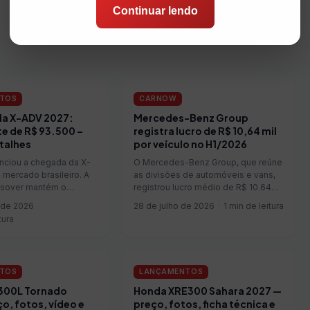
Continuar lendo
TOS
CARNOW
a X-ADV 2027:
Mercedes-Benz Group
e de R$ 93.500 –
registra lucro de R$ 10,64 mil
talhes
por veículo no H1/2026
nciou a chegada da X-
O Mercedes-Benz Group, que reúne
mercado brasileiro. A
as divisões de automóveis e vans,
ssover mantém o
registrou lucro médio de R$ 10.643
ânico e a lista de
por veículo vendido no primeiro
 de 2026
28 de julho de 2026
1 min de leitura
 da linha anterior,
semestre de 2026. O valor ficou
tura
o as novidades em
19,8% acima dos R$ 8.881 apurados
pções de pintura.
pelo Audi Group no mesmo período
ido - Nova Honda X-
(veja aqui).
TOS
LANÇAMENTOS
300L Tornado
Honda XRE300 Sahara 2027 —
o, fotos, vídeo e
preço, fotos, ficha técnica e