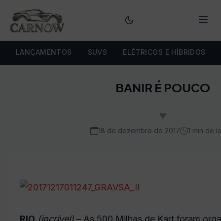
Menu
LANÇAMENTOS
SUVS
ELÉTRICOS E HÍBRIDOS
BANIR É POUCO
♥
18 de dezembro de 2017
1 min de le
RIO
(incrível)
– As 500 Milhas de Kart foram orga