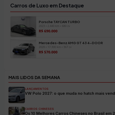
Carros de Luxo em Destaque
Porsche TAYCAN TURBO
2023 • 2.440 km • 680 cv
R$ 690.000
Mercedes-Benz AMG GT 43 4-DOOR
2020 • 17.300 km • 367 cv
R$ 570.000
Ver todos os veículos →
MAIS LIDOS DA SEMANA
LANÇAMENTOS
VW Polo 2027: o que muda no hatch mais vendi
CARROS CHINESES
Os 10 Melhores Carros Chineses no Brasil em 