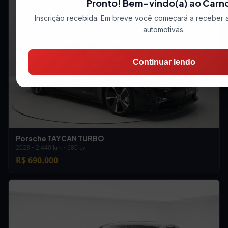
Pronto! Bem-vindo(a) ao Carn
Inscrição recebida. Em breve você começará a receber a
automotivas.
Continuar lendo
Porsche TAYCAN TURBO
2023 • 2.440 km • 680 cv
R$ 690.000