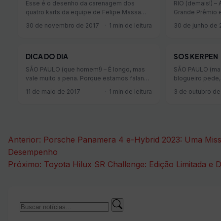
Esse é o desenho da carenagem dos
RIO (demais!) – 
quatro karts da equipe de Felipe Massa
Grande Prêmio e
para as 500 Milhas da Granja Viana, prova
a partir de agos
30 de novembro de 2017
1 min de leitura
30 de junho de 
marcada para o dia 16 de dezembro. Felipe
Copa Grande Pr
não corria lá desde 2012 e venceu o
aberto a todos o
festival pela última vez em 2009. O time
do automobilism
DICA DO DIA
SOS KERPEN
que Massa montou é de respeito: tem
inscrições estã
Lucas di …
está aqui. Ach
SÃO PAULO (que homem!) – É longo, mas
SÃO PAULO (mais
vale muito a pena. Porque estamos falando
blogueiro pede,
de Alex Dias Ribeiro. Recebi há alguns dias
Giannetti mand
11 de maio de 2017
1 min de leitura
3 de outubro de
a mensagem do Bruno Escarim, que tem
Flavio, gostaria
um ótimo site sobre kart. Vejam: Sei que
para divulgar a 
você gosta do Alex Dias Ribeiro, e
Erftlandring in K
recentemente gravei um podcast com ele.
Erflandring em 
Ele contou uma porrada …
pedindo a mobil
Navegação
Anterior:
Porsche Panamera 4 e-Hybrid 2023: Uma Missã
possibilidade 
de
Desempenho
Próximo:
Toyota Hilux SR Challenge: Edição Limitada e D
Post
Buscar
Buscar
por: