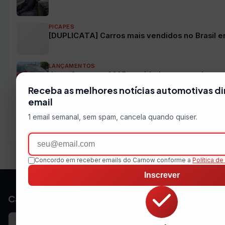
PICAPES
[DUPLICATA] Carros mais vendidos no Brasil e
LANÇAMENTOS
Jeep Compass 2027: novidades esperadas, m
Receba as melhores notícias automotivas di
email
LANÇAMENTOS
Citroën C3 Aircross 2027: o SUV de 7 lugares m
1 email semanal, sem spam, cancela quando quiser.
Email
Concordo em receber emails do Carnow conforme a
Política de
Inscrever
Carros de Luxo em Destaque