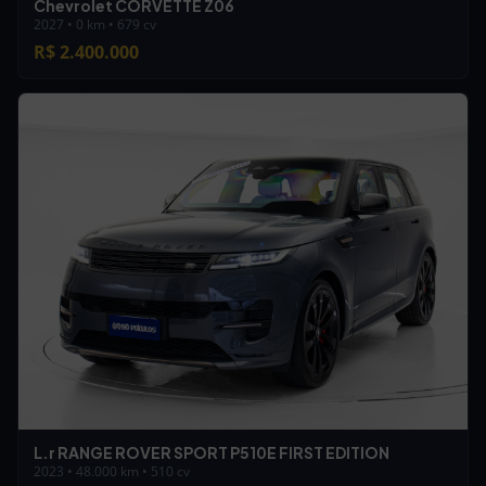
Chevrolet CORVETTE Z06
2027 • 0 km • 679 cv
R$ 2.400.000
L.r RANGE ROVER SPORT P510E FIRST EDITION
2023 • 48.000 km • 510 cv