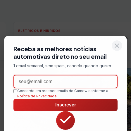
ELÉTRICOS E HÍBRIDOS
MG4 Urban chega ao Brasil em três versões e
parte de R$ 129.990
Receba as melhores notícias
17 de julho de 2026
3 min de leitura
automotivas direto no seu email
1 email semanal, sem spam, cancela quando quiser.
Email
Concordo em receber emails do Carnow conforme a
Política de Privacidade
.
Inscrever