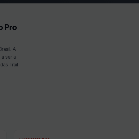
o Pro
rasil. A
 a ser a
das Trail