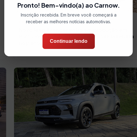
Pronto! Bem-vindo(a) ao Carnow.
Inscrição recebida. Em breve você começará a
receber as melhores notícias automotivas.
LANÇAMENTOS
Novo Jeep Avenger entra em produção em
Porto Real (RJ) com tecnologia híbrida inédita
Continuar lendo
na planta
6 de julho de 2026
2 min de leitura