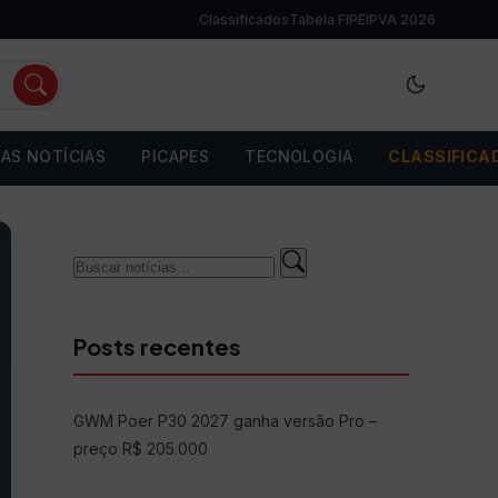
Classificados
Tabela FIPE
IPVA 2026
AS NOTÍCIAS
PICAPES
TECNOLOGIA
CLASSIFICA
Buscar
Buscar
por:
Posts recentes
GWM Poer P30 2027 ganha versão Pro –
preço R$ 205.000