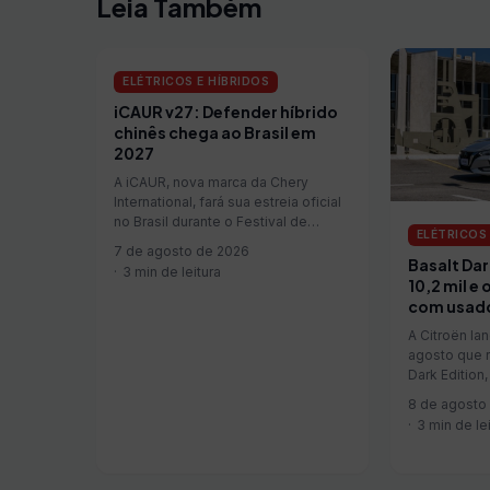
Leia Também
ELÉTRICOS E HÍBRIDOS
iCAUR v27: Defender híbrido
chinês chega ao Brasil em
2027
A iCAUR, nova marca da Chery
International, fará sua estreia oficial
no Brasil durante o Festival de
ELÉTRICOS 
Interlagos, entre 27 e 30 de agosto,
7 de agosto de 2026
em São Paulo. A empresa será
Basalt Dar
3 min de leitura
focada em SUVs eletrificados de
10,2 mil e
desenho quadrado e com
com usado
possibilidades de personal...
A Citroën l
agosto que r
Dark Edition
8 de agosto
3 min de le