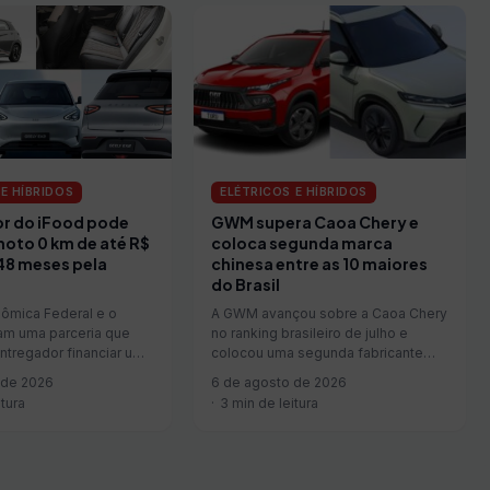
E HÍBRIDOS
ELÉTRICOS E HÍBRIDOS
r do iFood pode
GWM supera Caoa Chery e
moto 0 km de até R$
coloca segunda marca
48 meses pela
chinesa entre as 10 maiores
do Brasil
ômica Federal e o
A GWM avançou sobre a Caoa Chery
am uma parceria que
no ranking brasileiro de julho e
ntregador financiar uma
colocou uma segunda fabricante
chinesa…
 de 2026
6 de agosto de 2026
itura
3 min de leitura