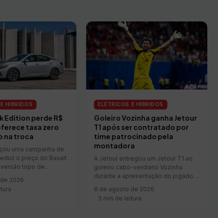
E HÍBRIDOS
ELÉTRICOS E HÍBRIDOS
k Edition perde R$
Goleiro Vozinha ganha Jetour
 oferece taxa zero
T1 após ser contratado por
 na troca
time patrocinado pela
montadora
ançou uma campanha de
eduz o preço do Basalt
A Jetour entregou um Jetour T1 ao
, versão topo de…
goleiro cabo-verdiano Vozinha
durante a apresentação do jogador
 de 2026
no Colo-Colo, em…
itura
8 de agosto de 2026
3 min de leitura