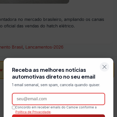
montadora no mercado brasileiro, ampliando os canais
 oficial das vendas do hatch elétrico.
ento Brasil
,
Lancamentos-2026
Receba as melhores notícias
w Classificados
→
automotivas direto no seu email
1 email semanal, sem spam, cancela quando quiser.
Email
Concordo em receber emails do Carnow conforme a
Política de Privacidade
.