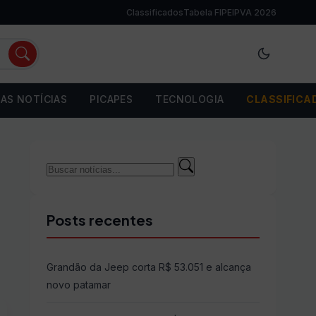
Classificados
Tabela FIPE
IPVA 2026
AS NOTÍCIAS
PICAPES
TECNOLOGIA
CLASSIFICA
Buscar
Buscar
por:
Posts recentes
Grandão da Jeep corta R$ 53.051 e alcança
novo patamar