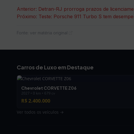
Navegação
Anterior:
Detran-RJ prorroga prazos de licenciamen
Próximo:
Teste: Porsche 911 Turbo S tem desempe
de
Post
Fonte: ver matéria original
Carros de Luxo em Destaque
Chevrolet CORVETTE Z06
2027 • 0 km • 679 cv
R$ 2.400.000
Ver todos os veículos →