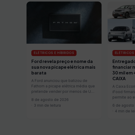
ELÉTRICOS E HÍBRIDOS
ELÉTRICOS 
Ford revela preço e nome da
Entregado
sua nova picape elétrica mais
financiar 
barata
30 mil em 
CAIXA
A Ford anunciou que batizou de
Fathom a picape elétrica média que
A Caixa Econ
pretende vender por menos de US$
iFood firmar
…
permite ao e
8 de agosto de 2026
moto nova…
3 min de leitura
6 de agosto
4 min de le