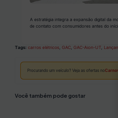
A estratégia integra a expansão digital da 
de contato com consumidores antes do início
Tags:
carros elétricos
,
GAC
,
GAC-Aion-UT
,
Lançam
Procurando um veículo? Veja as ofertas no
Carno
Você também pode gostar