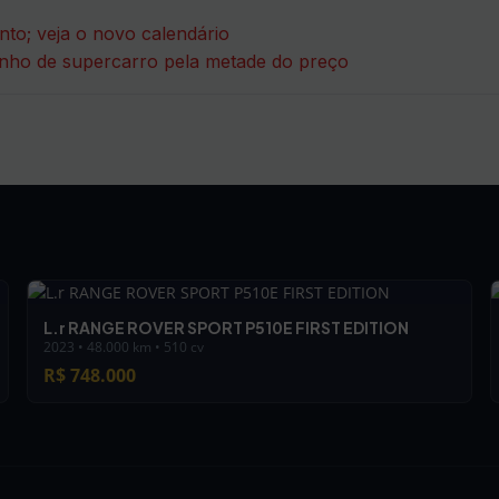
to; veja o novo calendário
nho de supercarro pela metade do preço
L.r RANGE ROVER SPORT P510E FIRST EDITION
2023 • 48.000 km • 510 cv
R$ 748.000