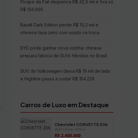
Picape da Fiat despenca R$ 42,5 mil e fica só
R$ 134.990
Basalt Dark Edition perde R$ 10,2 mil e
oferece taxa zero com usado na troca
BYD pode ganhar nova vizinha: chinesa
prepara fábrica de SUVs híbridos no Brasil
SUV da Volkswagen deixa R$ 19 mil de lado
e Highline passa a custar R$ 154.228
Carros de Luxo em Destaque
Chevrolet CORVETTE Z06
2027 • 0 km • 679 cv
R$ 2.400.000