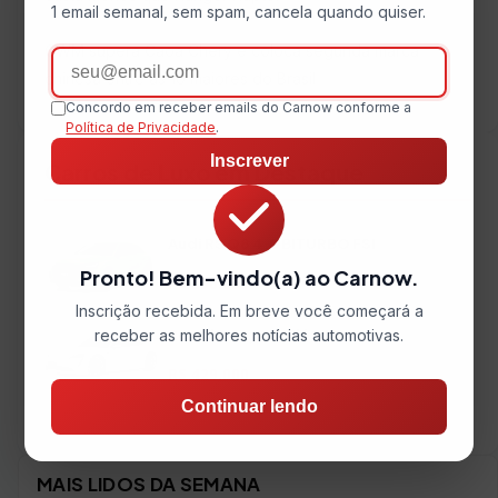
1 email semanal, sem spam, cancela quando quiser.
GWM supera Caoa Chery e coloca segunda marca
Email
chinesa entre as 10 maiores do Brasil
Concordo em receber emails do Carnow conforme a
Política de Privacidade
.
Inscrever
Carros de Luxo em Destaque
Audi RS Q8 4.0 BITURBO FSI
2022 • 4.115 km
Pronto! Bem-vindo(a) ao Carnow.
R$ 890.000
Inscrição recebida. Em breve você começará a
receber as melhores notícias automotivas.
Porsche Taycan Elétrico
2021 • 26.000 km
R$ 429.000
Continuar lendo
Ver todos os veículos →
MAIS LIDOS DA SEMANA