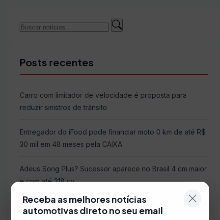
Buscar
Buscar
por:
Posts recentes
Carro com limitador de velocidade é proposta para
reduzir sinistros de trânsito
Entregador do iFood pode financiar moto 0 km de até R$
30 mil em 48 meses pela CAIXA
Adeus Song Plus? Sucessor aparece no Brasil 4 cm maior
e com até 218 cv
Receba as melhores notícias
Nova picape grandona mantém 426 cv, corta R$ 135 mil e
automotivas direto no seu email
custa menos que Ranger Raptor