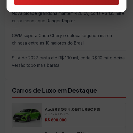
Nova picape grandona mantém 426 cv, corta R$ 135 mil e
custa menos que Ranger Raptor
GWM supera Caoa Chery e coloca segunda marca
chinesa entre as 10 maiores do Brasil
SUV de 2027 custa até R$ 190 mil, corta R$ 10 mil e deixa
versão topo mais barata
Carros de Luxo em Destaque
Audi RS Q8 4.0 BITURBO FSI
2022 • 4.115 km
R$ 890.000