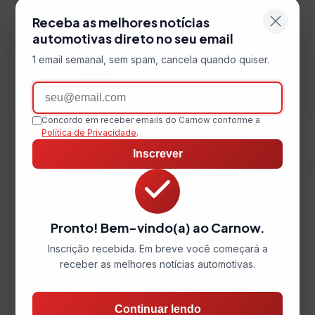
Receba as melhores notícias
automotivas direto no seu email
1 email semanal, sem spam, cancela quando quiser.
1
2
3
...
5
»
Email
Concordo em receber emails do Carnow conforme a
Política de Privacidade
.
Buscar
Inscrever
Buscar
por:
Posts recentes
Pronto! Bem-vindo(a) ao Carnow.
Entregador do iFood pode financiar moto 0 km de até R$
Inscrição recebida. Em breve você começará a
30 mil em 48 meses pela CAIXA
receber as melhores notícias automotivas.
Adeus Song Plus? Sucessor aparece no Brasil 4 cm maior
Continuar lendo
e com até 218 cv