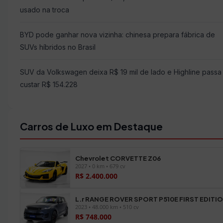
usado na troca
BYD pode ganhar nova vizinha: chinesa prepara fábrica de
SUVs híbridos no Brasil
SUV da Volkswagen deixa R$ 19 mil de lado e Highline passa
custar R$ 154.228
Carros de Luxo em Destaque
Chevrolet CORVETTE Z06
2027 • 0 km • 679 cv
R$ 2.400.000
L.r RANGE ROVER SPORT P510E FIRST EDITI
2023 • 48.000 km • 510 cv
R$ 748.000