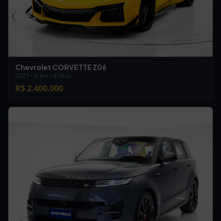
Chevrolet CORVETTE Z06
2027 • 0 km • 679 cv
R$ 2.400.000