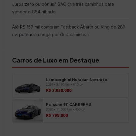
Juros zero ou bônus? GAC cria três caminhos para
vender o GS4 híbrido
Até R$ 157 mil compram Fastback Abarth ou King de 209
cv: potência chega por dois caminhos
Carros de Luxo em Destaque
Lamborghini Huracan Sterrato
2024 • 3.190 km • 610 cv
R$ 3.950.000
Porsche 911 CARRERA S
2020 • 11.000 km • 450 cv
R$ 799.000
Ver todos os veículos →