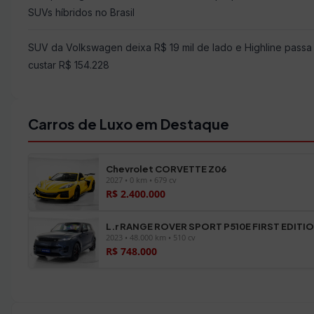
SUVs híbridos no Brasil
SUV da Volkswagen deixa R$ 19 mil de lado e Highline passa
custar R$ 154.228
Carros de Luxo em Destaque
Chevrolet CORVETTE Z06
2027 • 0 km • 679 cv
R$ 2.400.000
L.r RANGE ROVER SPORT P510E FIRST EDITI
2023 • 48.000 km • 510 cv
R$ 748.000
Ver todos os veículos →