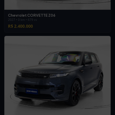
Chevrolet CORVETTE Z06
2027 • 0 km • 679 cv
R$ 2.400.000