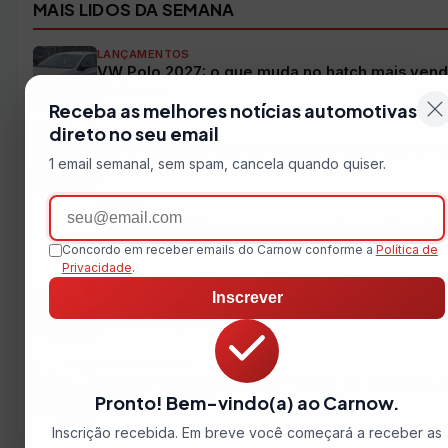
MAIS LIDOS DA SEMANA
LANÇAMENTOS
VW Polo 2027: o que muda no hatch mais vend
do Brasil
Receba as melhores notícias automotivas
direto no seu email
CARROS CHINESES
Os 10 Melhores Carros Chineses no Brasil em 
1 email semanal, sem spam, cancela quando quiser.
Email
PICAPES
[DUPLICATA] Carros mais vendidos no Brasil 
julho de 2026
Concordo em receber emails do Carnow conforme a
Política de
Privacidade
.
LANÇAMENTOS
Inscrever
Jeep Compass 2027: novidades esperadas,
motores e preço
LANÇAMENTOS
Citroën C3 Aircross 2027: o SUV de 7 lugares 
Pronto! Bem-vindo(a) ao Carnow.
barato do Brasil
Inscrição recebida. Em breve você começará a receber as