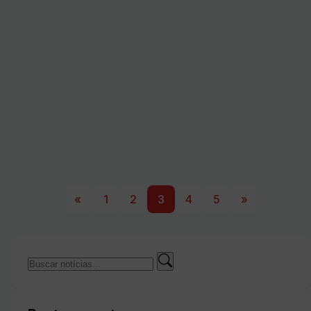
«
1
2
3
4
5
»
Buscar
Buscar
por: