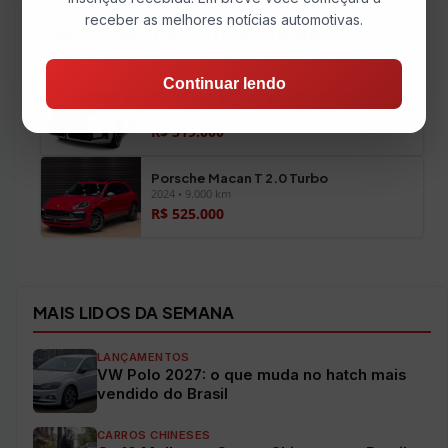
receber as melhores notícias automotivas.
Carros de Luxo em Destaque
Continuar lendo
BMW X3 2.0 XDrive30I M Sport
2026 • 700 km
R$ 519.000
Porsche Macan T 2.0 Turbo
2024 • 9.000 km
R$ 525.000
Ver todos os veículos →
MAIS LIDOS DA SEMANA
LANÇAMENTOS
VW Polo 2027: o que muda no hatch mais
vendido do Brasil
CARROS CHINESES