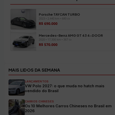
Porsche TAYCAN TURBO
2023 • 2.440 km • 680 cv
R$ 690.000
Mercedes-Benz AMG GT 43 4-DOOR
2020 • 17.300 km • 367 cv
R$ 570.000
Ver todos os veículos →
MAIS LIDOS DA SEMANA
LANÇAMENTOS
VW Polo 2027: o que muda no hatch mais
vendido do Brasil
CARROS CHINESES
Os 10 Melhores Carros Chineses no Brasil em
2026