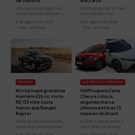
de trânsito
até 218 cv
Uma tecnologia capaz de
O BYD Song Plus, um dos
reduzir automaticamente a
SUVs híbridos mais
velocidade dos veículos
vendidos da marca chinesa
6 de agosto de 2026
6 de agosto de 2026
que ultrapassarem os limites
no Brasil, pode estar com…
4 min de leitura
5 min de leitura
da via está sendo…
PICAPES
ELÉTRICOS E HÍBRIDOS
Nova picape grandona
GWM supera Caoa
mantém 426 cv, corta
Chery e coloca
R$ 135 mil e custa
segunda marca
menos que Ranger
chinesa entre as 10
Raptor
maiores do Brasil
A Ram lançou oficialmente,
A GWM avançou sobre a
nesta terça-feira (4),a marca.
Caoa Chery no ranking
Com preço público sugerido
brasileiro de julho e colocou
6 de agosto de 2026
6 de agosto de 2026