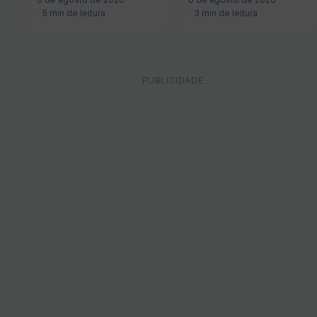
de R$ 449.990, a novidade
uma segunda fabricante
5 min de leitura
3 min de leitura
reduz em R$…
chinesa…