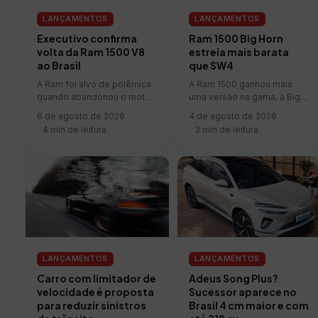
LANÇAMENTOS
LANÇAMENTOS
Executivo confirma
Ram 1500 Big Horn
volta da Ram 1500 V8
estreia mais barata
ao Brasil
que SW4
A Ram foi alvo de polêmica
A Ram 1500 ganhou mais
quando abandonou o motor
uma versão na gama, a Big
V8 para focar no seis
Horn, que parte de R$
6 de agosto de 2026
4 de agosto de 2026
cilindros em linha…
449.990, valor…
4 min de leitura
3 min de leitura
LANÇAMENTOS
LANÇAMENTOS
Carro com limitador de
Adeus Song Plus?
velocidade é proposta
Sucessor aparece no
para reduzir sinistros
Brasil 4 cm maior e com