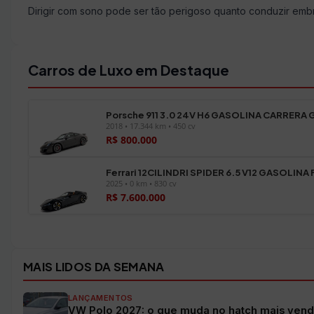
Dirigir com sono pode ser tão perigoso quanto conduzir emb
Carros de Luxo em Destaque
Porsche 911 3.0 24V H6 GASOLINA CARRERA 
2018 • 17.344 km • 450 cv
R$ 800.000
Ferrari 12CILINDRI SPIDER 6.5 V12 GASOLINA
2025 • 0 km • 830 cv
R$ 7.600.000
Ver todos os veículos →
MAIS LIDOS DA SEMANA
LANÇAMENTOS
VW Polo 2027: o que muda no hatch mais vend