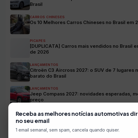
Brasil
CARROS CHINESES
Os 10 Melhores Carros Chineses no Brasil em 
PICAPES
[DUPLICATA] Carros mais vendidos no Brasil e
de 2026
LANÇAMENTOS
Citroën C3 Aircross 2027: o SUV de 7 lugares 
barato do Brasil
LANÇAMENTOS
Jeep Compass 2027: novidades esperadas, m
preço
Receba as melhores notícias automotivas di
no seu email
1 email semanal, sem spam, cancela quando quiser.