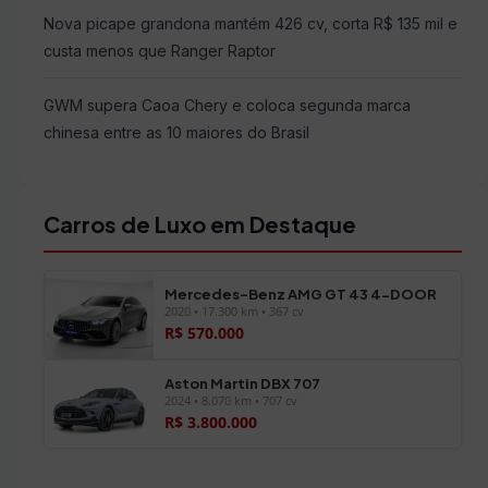
Nova picape grandona mantém 426 cv, corta R$ 135 mil e
custa menos que Ranger Raptor
GWM supera Caoa Chery e coloca segunda marca
chinesa entre as 10 maiores do Brasil
Carros de Luxo em Destaque
Mercedes-Benz AMG GT 43 4-DOOR
2020 • 17.300 km • 367 cv
R$ 570.000
Aston Martin DBX 707
2024 • 8.070 km • 707 cv
R$ 3.800.000
Ver todos os veículos →