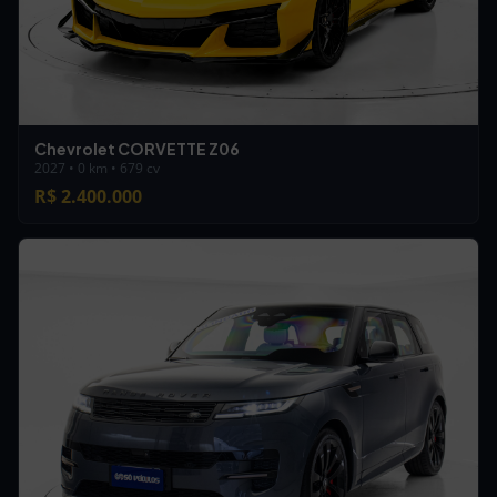
Chevrolet CORVETTE Z06
2027 • 0 km • 679 cv
R$ 2.400.000