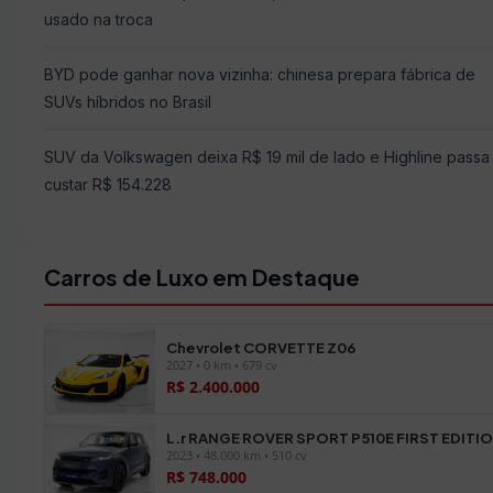
usado na troca
BYD pode ganhar nova vizinha: chinesa prepara fábrica de
SUVs híbridos no Brasil
SUV da Volkswagen deixa R$ 19 mil de lado e Highline passa
custar R$ 154.228
Carros de Luxo em Destaque
Chevrolet CORVETTE Z06
2027 • 0 km • 679 cv
R$ 2.400.000
L.r RANGE ROVER SPORT P510E FIRST EDITI
2023 • 48.000 km • 510 cv
R$ 748.000