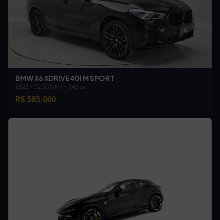
BMW X6 XDRIVE40I M SPORT
2022 • 32.550 km • 340 cv
R$ 585.000