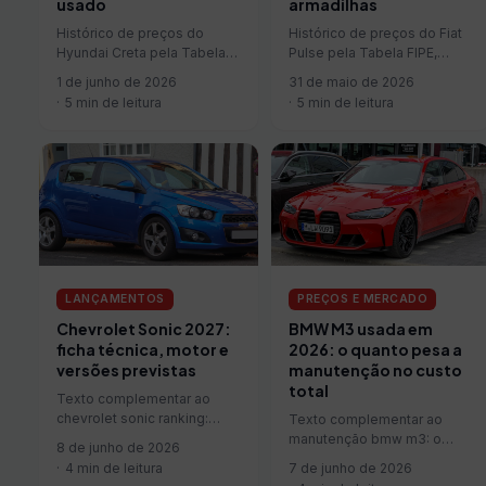
armadilhas
usado
Histórico de preços do Fiat
Histórico de preços do
Pulse pela Tabela FIPE,
Hyundai Creta pela Tabela
depreciação por ano-
FIPE, depreciação por ano-
31 de maio de 2026
1 de junho de 2026
modelo e qual versão usada
modelo e qual versão usada
5 min de leitura
5 min de leitura
vale mais a pena hoje.
vale mais a pena hoje.
LANÇAMENTOS
PREÇOS E MERCADO
Chevrolet Sonic 2027:
BMW M3 usada em
ficha técnica, motor e
2026: o quanto pesa a
versões previstas
manutenção no custo
total
Texto complementar ao
chevrolet sonic ranking:
Texto complementar ao
ficha técnica, motor e
manutenção bmw m3: o
8 de junho de 2026
versões previstas.
quanto pesa a manutenção
4 min de leitura
7 de junho de 2026
no custo total.