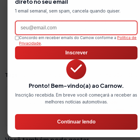
direto no seu email
Se você quer comparar ofertas reais do
1 email semanal, sem spam, cancela quando quiser.
Chevrolet Onix agora, vale dar uma passada nos
Email
classificados Carnow
— lá dá pra filtrar por ano,
Concordo em receber emails do Carnow conforme a
Política de
versão, km e cidade, e cruzar com a
tabela FIPE
Privacidade
.
em segundos.
Inscrever
Tags:
bucket-e
,
chevrolet onix
,
experimento-2026-05-2
Pronto! Bem-vindo(a) ao Carnow.
Inscrição recebida. Em breve você começará a receber as
melhores notícias automotivas.
Procurando um veículo? Veja as
Carnow
→
ofertas no
Classificados
Continuar lendo
Você também pode gostar