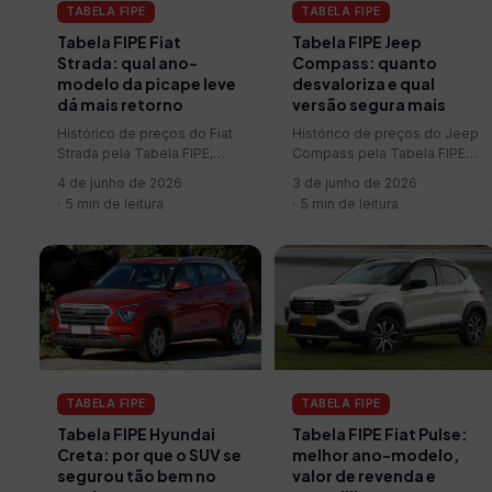
TABELA FIPE
TABELA FIPE
Tabela FIPE Fiat
Tabela FIPE Jeep
Strada: qual ano-
Compass: quanto
modelo da picape leve
desvaloriza e qual
dá mais retorno
versão segura mais
Histórico de preços do Fiat
Histórico de preços do Jeep
Strada pela Tabela FIPE,
Compass pela Tabela FIPE,
depreciação por ano-
depreciação por ano-
4 de junho de 2026
3 de junho de 2026
modelo e qual versão usada
modelo e qual versão usada
5 min de leitura
5 min de leitura
vale mais a pena hoje.
vale mais a pena hoje.
TABELA FIPE
TABELA FIPE
Tabela FIPE Fiat Pulse:
Tabela FIPE Hyundai
melhor ano-modelo,
Creta: por que o SUV se
valor de revenda e
segurou tão bem no