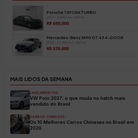
Porsche TAYCAN TURBO
2023 • 2.440 km • 680 cv
R$ 690.000
Mercedes-Benz AMG GT 43 4-DOOR
2020 • 17.300 km • 367 cv
R$ 570.000
Ver todos os veículos →
MAIS LIDOS DA SEMANA
LANÇAMENTOS
VW Polo 2027: o que muda no hatch mais
vendido do Brasil
CARROS CHINESES
Os 10 Melhores Carros Chineses no Brasil em
2026