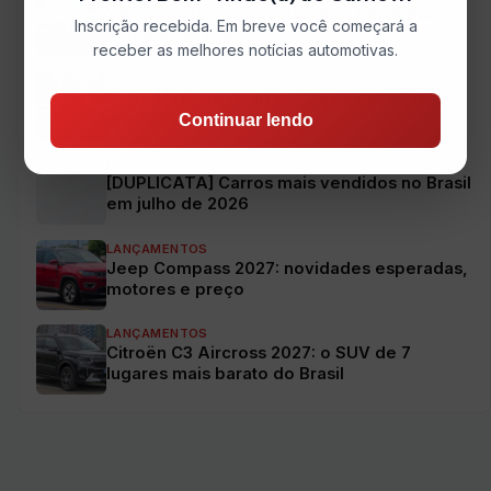
VW Polo 2027: o que muda no hatch mais
Inscrição recebida. Em breve você começará a
vendido do Brasil
receber as melhores notícias automotivas.
CARROS CHINESES
Os 10 Melhores Carros Chineses no Brasil
em 2026
Continuar lendo
PICAPES
[DUPLICATA] Carros mais vendidos no Brasil
em julho de 2026
LANÇAMENTOS
Jeep Compass 2027: novidades esperadas,
motores e preço
LANÇAMENTOS
Citroën C3 Aircross 2027: o SUV de 7
lugares mais barato do Brasil