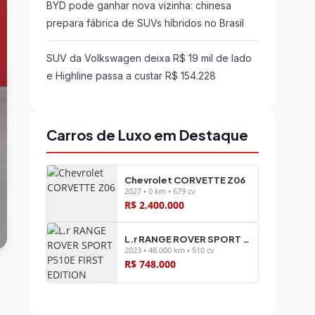
BYD pode ganhar nova vizinha: chinesa
prepara fábrica de SUVs híbridos no Brasil
SUV da Volkswagen deixa R$ 19 mil de lado
e Highline passa a custar R$ 154.228
Carros de Luxo em Destaque
Chevrolet CORVETTE Z06
2027 • 0 km • 679 cv
R$ 2.400.000
L.r RANGE ROVER SPORT P510E FIRST EDITION
2023 • 48.000 km • 510 cv
R$ 748.000
Ver todos os veículos →