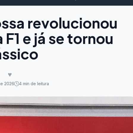
ossa revolucionou
F1 e já se tornou
ássico
♥
de 2026
4 min de leitura