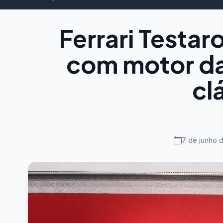
Ferrari Testar
com motor da 
cl
7 de junho 