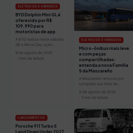
ELÉTRICOS E HÍBRIDOS
BYD Dolphin Mini GL é
oferecido por R$
109.990 para
motoristas de app
A BYD realiza neste sábado
ELÉTRICOS E HÍBRIDOS
(8) o Move Day, ação
Micro-ônibus mais leve
voltada a motoristas de
8 de agosto de 2026
e com peças
aplicativo, taxistas e
1 min de leitura
compartilhadas:
profissionais do transporte
entenda a nova Família
de passageiros. A iniciativa
S da Mascarello
será realizada nas
concessionárias da marca e
A Mascarello renovou por
tem como foco apresentar
completo sua linha de
as condições do Move
micro-ônibus. A
9 de agosto de 2026
Brasil, ...
encarroçadora paranaense
3 min de leitura
apresentou a Família S,
formada pelos…
LANÇAMENTOS
Porsche 911 Turbo S
Land Down Under 2027