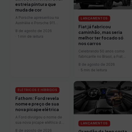
estreia pintura que
muda de cor
A Porsche apresentou na
LANÇAMENTOS
Austrália o Porsche 911
Fiat já fabricou
Turbo S Land Down Under,
8 de agosto de 2026
caminhão, mas seria
exemplar único criado pelo
1 min de leitura
melhor ter focado só
programa Sonderwunsch
nos carros
para celebrar os 75 anos da
marca no país. O projeto do
Celebrando 50 anos como
Porsche 911 Turbo S Land
fabricante no Brasil, a Fiat
Down Under foi
coleciona boas histórias
8 de agosto de 2026
desenvolvido em conjunto
construídas por seus
5 min de leitura
com a...
automóveis. Mas por…
ELÉTRICOS E HÍBRIDOS
Fathom: Ford revela
nome e preço de sua
nova picape elétrica
A Ford divulgou o nome de
sua nova picape elétrica de
LANÇAMENTOS
porte médio: Fathom. O
8 de agosto de 2026
Grandão da Jeep corta