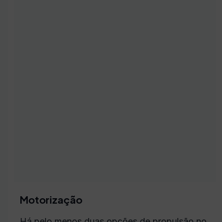
Motorização
Há pelo menos duas opções de propulsão no