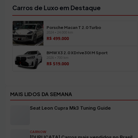
Carros de Luxo em Destaque
Porsche Macan T 2.0 Turbo
2024 • 24.000 km
R$ 499.000
BMW X3 2.0 XDrive30I M Sport
2026 • 700 km
R$ 519.000
Ver todos os veículos →
MAIS LIDOS DA SEMANA
Seat Leon Cupra Mk3 Tuning Guide
CARNOW
[DUPLICATA] Carros mais vendidos no Brasil