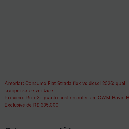
Navegação
Anterior:
Consumo Fiat Strada flex vs diesel 2026: qual
de
compensa de verdade
Próximo:
Raio-X: quanto custa manter um GWM Haval 
Post
Exclusive de R$ 335.000