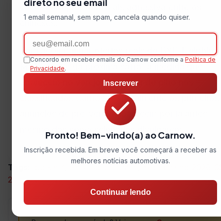
direto no seu email
encontrará proposta mais agressiva entre os
1 email semanal, sem spam, cancela quando quiser.
chineses.
Email
Para acompanhar ofertas reais do BYD Dolphin
Concordo em receber emails do Carnow conforme a
Política de
Mini (atual e da próxima safra) à medida que
Privacidade
.
aparecem no varejo, vale ficar de olho nos
Inscrever
classificados Carnow
— geralmente os primeiros
anúncios de pré-venda aparecem por lá antes
mesmo das concessionárias divulgarem.
Pronto! Bem-vindo(a) ao Carnow.
Inscrição recebida. Em breve você começará a receber as
melhores notícias automotivas.
Tags:
bucket-f
,
BYD-Dolphin-Mini
,
experimento-2026-0
23
Continuar lendo