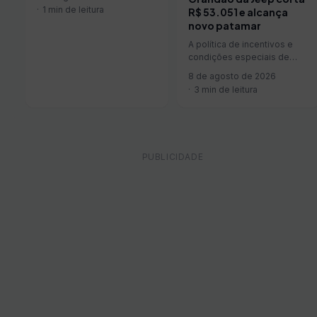
modelo será o primeiro
1 min de leitura
R$ 53.051 e alcança
veículo construído sobre a
novo patamar
nova Universal EV Platform e
tem pré-venda prevista para
A política de incentivos e
o início de 2027. Embora
condições especiais de
ainda não tenha sido
compra para o segmento de
8 de agosto de 2026
apresentado integra...
pessoas com deficiência
3 min de leitura
(PcD) continua…