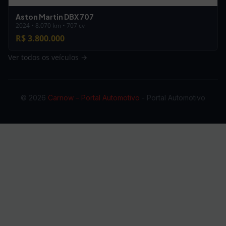
Aston Martin DBX 707
2024 • 8.070 km • 707 cv
R$ 3.800.000
Ver todos os veículos →
© 2026
Carnow – Portal Automotivo
- Portal Automotivo