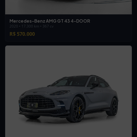
Mercedes-Benz AMG GT 43 4-DOOR
2020 • 17.300 km • 367 cv
R$ 570.000