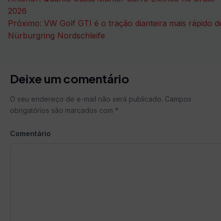
de
2026
Próximo:
VW Golf GTI é o tração dianteira mais rápido d
Post
Nürburgring Nordschleife
Deixe um comentário
O seu endereço de e-mail não será publicado.
Campos
obrigatórios são marcados com
*
Comentário