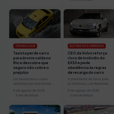
reduz em R$…
TECNOLOGIA
ELÉTRICOS E HÍBRIDOS
Taxista perde carro
CEO da Volvo reforça
para árvore caída no
risco de incêndio do
Rio e descobre que
EX30 e pede
seguro não cobre o
obediência às regras
prejuízo
de recarga do carro
Um taxista teve o carro
O presidente da Volvo para
destruído por uma árvore
as Américas, Luis Rezende,
que caiu sobre o veículo
voltou a pedir que os donos
6 de agosto de 2026
6 de agosto de 2026
enquanto ele trafegava
do EX30 convocados…
3 min de leitura
3 min de leitura
pelo…