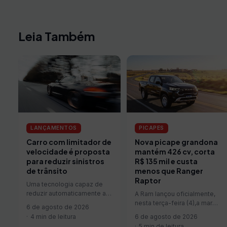
Leia Também
LANÇAMENTOS
PICAPES
Carro com limitador de
Nova picape grandona
velocidade é proposta
mantém 426 cv, corta
para reduzir sinistros
R$ 135 mil e custa
de trânsito
menos que Ranger
Raptor
Uma tecnologia capaz de
reduzir automaticamente a
A Ram lançou oficialmente,
velocidade dos veículos
nesta terça-feira (4),a marca.
6 de agosto de 2026
que ultrapassarem os limites
Com preço público sugerido
4 min de leitura
6 de agosto de 2026
da via está sendo…
de R$ 449.990, a novidade
5 min de leitura