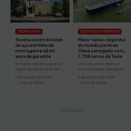
TECNOLOGIA
ELÉTRICOS E HÍBRIDOS
Toyota constrói casas
Maior ‘navio-cegonha’
de aço em linha de
do mundo parte da
montagem e dá 60
China carregado com…
anos de garantia
7.738 carros da Tesla
A Toyota constrói casas no
Um único navio deixou o
Japão desde os anos 1970,
porto de Xangai carregado
e o faz do jeito que sabe:
com 7.738 automóveis
5 de agosto de 2026
5 de agosto de 2026
em…
elétricos — todos Tesla
3 min de leitura
3 min de leitura
Model 3…