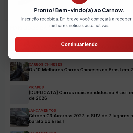
Pronto! Bem-vindo(a) ao Carnow.
Ver todos os veículos →
Inscrição recebida. Em breve você começará a receber 
melhores notícias automotivas.
MAIS LIDOS DA SEMANA
LANÇAMENTOS
Continuar lendo
VW Polo 2027: o que muda no hatch mais vend
Brasil
CARROS CHINESES
Os 10 Melhores Carros Chineses no Brasil em 
PICAPES
[DUPLICATA] Carros mais vendidos no Brasil e
de 2026
LANÇAMENTOS
Citroën C3 Aircross 2027: o SUV de 7 lugares 
barato do Brasil