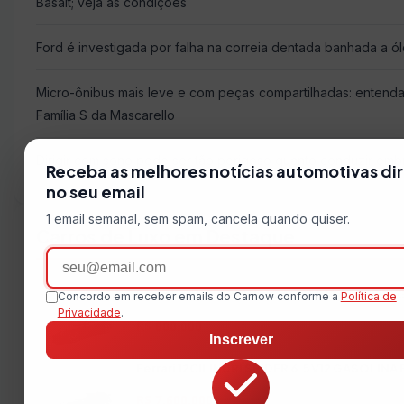
Basalt; veja as condições
Ford é investigada por falha na correia dentada banhada a ó
Micro-ônibus mais leve e com peças compartilhadas: entend
Família S da Mascarello
Dirigir com sono pode ser tão perigoso quanto conduzir emb
Receba as melhores notícias automotivas di
no seu email
1 email semanal, sem spam, cancela quando quiser.
Carros de Luxo em Destaque
Email
Porsche 911 3.0 24V H6 GASOLINA CARRERA 
Concordo em receber emails do Carnow conforme a
Política de
2018 • 17.344 km • 450 cv
Privacidade
.
R$ 800.000
Inscrever
Ferrari 12CILINDRI SPIDER 6.5 V12 GASOLINA
2025 • 0 km • 830 cv
R$ 7.600.000