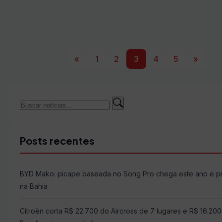
«
1
2
3
4
5
»
Buscar
Buscar
por:
Posts recentes
BYD Mako: picape baseada no Song Pro chega este ano e 
na Bahia
Citroën corta R$ 22.700 do Aircross de 7 lugares e R$ 16.20