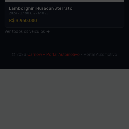
Lamborghini Huracan Sterrato
2024 • 3.190 km • 610 cv
R$ 3.950.000
Ver todos os veículos →
© 2026
Carnow – Portal Automotivo
- Portal Automotivo