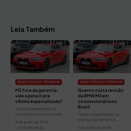
Leia Também
MANUTENCAO PREMIUM
MANUTENCAO PREMIUM
M3 fora da garantia:
Quanto custa revisão
vale a pena ir pra
da BMW M3 em
oficina especializada?
concessionária no
Brasil
Texto complementar ao
manutenção bmw m3: vale a
Texto complementar ao
pena ir pra oficina
manutenção bmw m3:
6 de junho de 2026
especializada?.
quanto custa revisão da
4 min de leitura
5 de junho de 2026
bmw m3 em concessionária