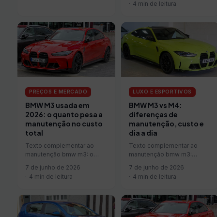
4 min de leitura
no brasil.
PREÇOS E MERCADO
LUXO E ESPORTIVOS
BMW M3 usada em
BMW M3 vs M4:
2026: o quanto pesa a
diferenças de
manutenção no custo
manutenção, custo e
total
dia a dia
Texto complementar ao
Texto complementar ao
manutenção bmw m3: o
manutenção bmw m3:
quanto pesa a manutenção
diferenças de manutenção,
7 de junho de 2026
7 de junho de 2026
no custo total.
custo e dia a dia.
4 min de leitura
4 min de leitura