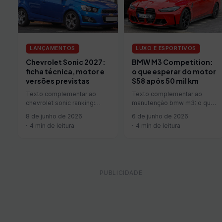
LANÇAMENTOS
LUXO E ESPORTIVOS
Chevrolet Sonic 2027:
BMW M3 Competition:
ficha técnica, motor e
o que esperar do motor
versões previstas
S58 após 50 mil km
Texto complementar ao
Texto complementar ao
chevrolet sonic ranking:
manutenção bmw m3: o que
ficha técnica, motor e
esperar do motor s58 após
8 de junho de 2026
6 de junho de 2026
versões previstas.
50 mil km.
4 min de leitura
4 min de leitura