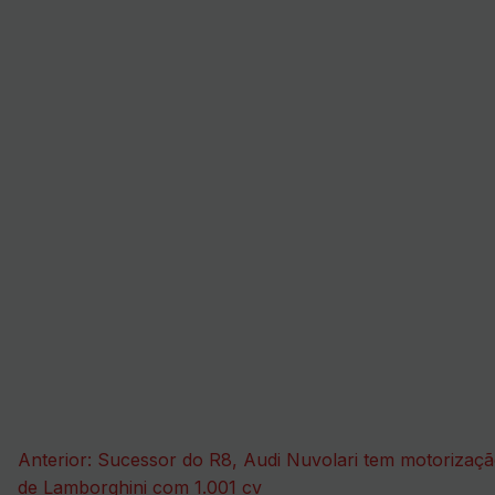
Navegação
Anterior:
Sucessor do R8, Audi Nuvolari tem motorizaç
de
de Lamborghini com 1.001 cv