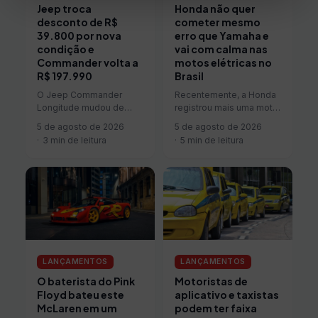
Jeep troca
Honda não quer
desconto de R$
cometer mesmo
39.800 por nova
erro que Yamaha e
condição e
vai com calma nas
Commander volta a
motos elétricas no
R$ 197.990
Brasil
O Jeep Commander
Recentemente, a Honda
Longitude mudou de
registrou mais uma moto
condição comercial às
elétrica no mercado
5 de agosto de 2026
5 de agosto de 2026
vésperas do fim da
brasileiro, a UC3, o que
3 min de leitura
5 min de leitura
campanha. Depois de
mais uma vez…
aparecer por…
LANÇAMENTOS
LANÇAMENTOS
Motoristas de
O baterista do Pink
aplicativo e taxistas
Floyd bateu este
podem ter faixa
McLaren em um