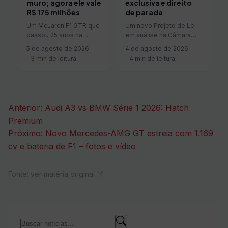
exclusiva e direito
muro; agora ele vale
de parada
R$ 175 milhões
Um novo Projeto de Lei
Um McLaren F1 GTR que
em análise na Câmara
passou 25 anos na
dos Deputados promete
garagem de Nick Mason,
4 de agosto de 2026
5 de agosto de 2026
mudar a dinâmica de
baterista do Pink Floyd,
4 min de leitura
3 min de leitura
trabalho de…
vai…
Navegação
Anterior:
Audi A3 vs BMW Série 1 2026: Hatch
de
Premium
Próximo:
Novo Mercedes-AMG GT estreia com 1.169
Post
cv e bateria de F1 – fotos e vídeo
Fonte: ver matéria original
Buscar