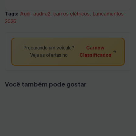
Tags:
Audi
,
audi-a2
,
carros elétricos
,
Lancamentos-
2026
Procurando um veículo?
Carnow
→
Veja as ofertas no
Classificados
Você também pode gostar