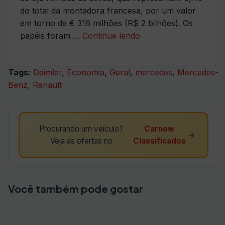
do total da montadora francesa, por um valor
em torno de € 316 milhões (R$ 2 bilhões). Os
Daimler
papéis foram …
Continue lendo
vende
ações
Tags:
Daimler
,
Economia
,
Geral
,
mercedes
,
Mercedes-
da Renault
Benz
,
Renault
Procurando um veículo?
Carnow
→
Veja as ofertas no
Classificados
Você também pode gostar