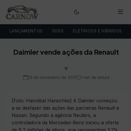
Menu
LANÇAMENTOS
SUVS
ELÉTRICOS E HÍBRIDOS
Daimler vende ações da Renault
♥
23 de novembro de 2021
1 min de leitura
[Foto: Hannibal Hanschke] A Daimler começou
a se desfazer das ações das parceiras Renault e
Nissan. Segundo a agência Reuters, a
controladora da Mercedes-Benz iniciou a oferta
de 9,2 milhões de ativos, que representam 3,1%