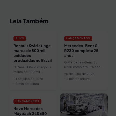
Leia Também
SUVS
LANÇAMENTOS
Renault Kwid atinge
Mercedes-Benz SL
marca de 800 mil
R230 completa 25
unidades
anos
produzidas no Brasil
O Mercedes-Benz SL
R230 completou 25 anos
O Renault Kwid chegou à
desde sua estreia
marca de 800 mil
26 de julho de 2026
mundial em julho de 2001.
unidades fabricadas no
31 de julho de 2026
3 min de leitura
A geração redefiniu os
Complexo Ayrton Senna,
3 min de leitura
padrões do segmento de
em São José dos Pinhais
roadsters de luxo,
(PR). Do total, 60% foram
combinando conforto
destinados ao mercado
para longas viagens com
brasileiro e 40% à
LANÇAMENTOS
desempenho esportivo.
exportação, para 17
Novo Mercedes-
O modelo inaugurou
países da América Latina,
Maybach GLS 680
inovações que se...
incluindo Argentina, Chile