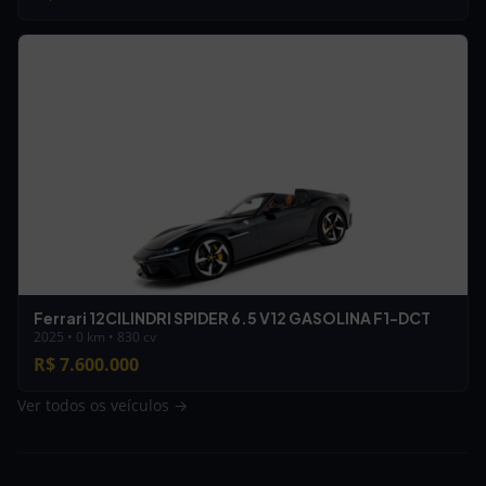
Ferrari 12CILINDRI SPIDER 6.5 V12 GASOLINA F1-DCT
2025 • 0 km • 830 cv
R$ 7.600.000
Ver todos os veículos →