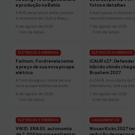
e produção na Bahia
fotos e detalhes
A BYD deve lançar entre outubro
A Ram passa a oferecer 
e novembro de 2026 a Mako,
mercado brasileiro uma 
nova picape intermediária que
opção dentro da linha 150
9 de agosto de 2026
7 de agosto de 2026
disputará mercado com Fiat Toro,
Batizada de Big Horn, a v
1 min de leitura
3 min de leitura
Ram Rampage e VW Tukan. O
chega às concessionária
modelo já chegará às lojas com
preço sugerido de R$ 44
produção nacional na fábrica de
posicionando-se abaixo 
Camaçari (BA). A preparação para
configurações Laramie e
ELÉTRICOS E HÍBRIDOS
ELÉTRICOS E HÍBRIDOS
fabri...
Night Edition. Co...
Fathom: Ford revela nome
iCAUR v27: Defender
e preço de sua nova picape
híbrido chinês chega
elétrica
Brasil em 2027
A Ford divulgou o nome de sua
A iCAUR, nova marca da 
nova picape elétrica de porte
International, fará sua est
médio: Fathom. O modelo será o
oficial no Brasil durante o
8 de agosto de 2026
7 de agosto de 2026
primeiro veículo construído sobre
de Interlagos, entre 27 e
1 min de leitura
3 min de leitura
a nova Universal EV Platform e
agosto, em São Paulo. A empresa
tem pré-venda prevista para o
será focada em SUVs
início de 2027. Embora ainda não
eletrificados de desenho
tenha sido apresentado integra...
quadrado e com possibil
ELÉTRICOS E HÍBRIDOS
LANÇAMENTOS
de personal...
VW ID. ERA 5S: autonomia
Nissan Kicks 2027 t
de 2.000 km para enfrentar
redução de preços e