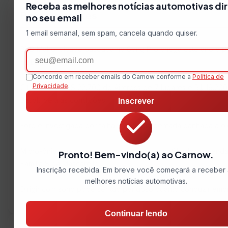
Receba as melhores notícias automotivas di
Posts recentes
no seu email
1 email semanal, sem spam, cancela quando quiser.
BYD Mako: picape baseada no Song Pro chega este ano e 
Email
na Bahia
Concordo em receber emails do Carnow conforme a
Política de
Privacidade
.
Citroën corta R$ 22.700 do Aircross de 7 lugares e R$ 16.20
Basalt; veja as condições
Inscrever
Ford é investigada por falha na correia dentada banhada a ó
Micro-ônibus mais leve e com peças compartilhadas: entend
Pronto! Bem-vindo(a) ao Carnow.
Família S da Mascarello
Inscrição recebida. Em breve você começará a receber 
melhores notícias automotivas.
Dirigir com sono pode ser tão perigoso quanto conduzir emb
Continuar lendo