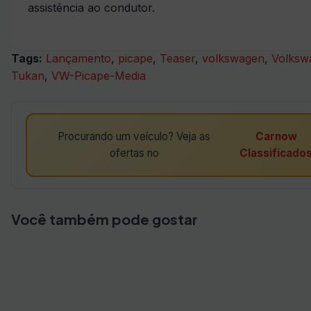
assistência ao condutor.
Tags:
Lançamento
,
picape
,
Teaser
,
volkswagen
,
Volksw
Tukan
,
VW-Picape-Media
Procurando um veículo? Veja as
Carnow
ofertas no
Classificado
Você também pode gostar