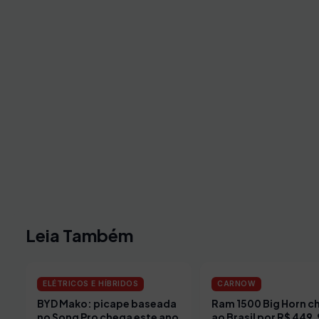
Leia Também
ELÉTRICOS E HÍBRIDOS
CARNOW
BYD Mako: picape baseada
Ram 1500 Big Horn c
no Song Pro chega este ano
ao Brasil por R$ 449