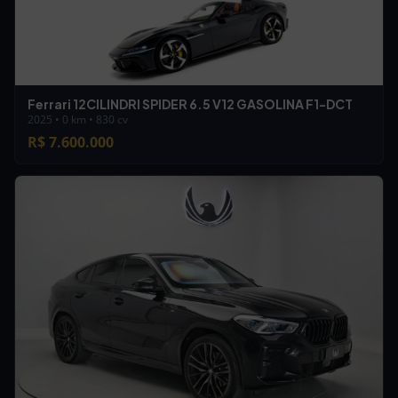
Ferrari 12CILINDRI SPIDER 6.5 V12 GASOLINA F1-DCT
2025 • 0 km • 830 cv
R$ 7.600.000