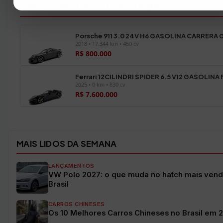
Carros de Luxo em Destaque
Porsche 911 3.0 24V H6 GASOLINA CARRERA 
2018 • 17.344 km • 450 cv
R$ 800.000
Ferrari 12CILINDRI SPIDER 6.5 V12 GASOLINA
2025 • 0 km • 830 cv
R$ 7.600.000
Ver todos os veículos →
MAIS LIDOS DA SEMANA
LANÇAMENTOS
VW Polo 2027: o que muda no hatch mais vend
Brasil
CARROS CHINESES
Os 10 Melhores Carros Chineses no Brasil em 