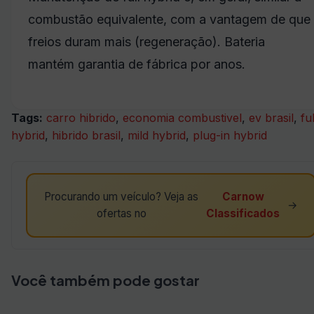
combustão equivalente, com a vantagem de que
freios duram mais (regeneração). Bateria
mantém garantia de fábrica por anos.
Tags:
carro hibrido
,
economia combustivel
,
ev brasil
,
ful
hybrid
,
hibrido brasil
,
mild hybrid
,
plug-in hybrid
Procurando um veículo? Veja as
Carnow
→
ofertas no
Classificados
Você também pode gostar