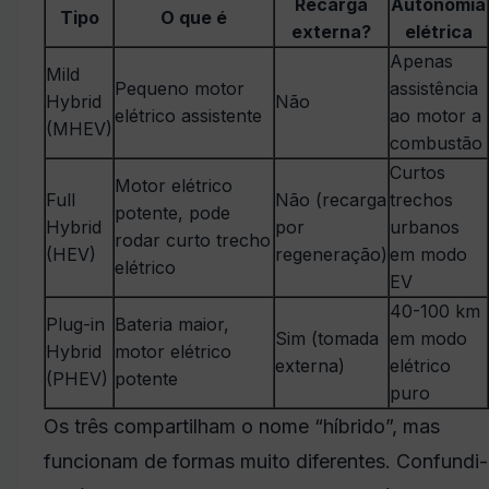
Recarga
Autonomia
Tipo
O que é
externa?
elétrica
Apenas
Mild
Pequeno motor
assistência
Hybrid
Não
elétrico assistente
ao motor a
(MHEV)
combustão
Curtos
Motor elétrico
Full
Não (recarga
trechos
potente, pode
Hybrid
por
urbanos
rodar curto trecho
(HEV)
regeneração)
em modo
elétrico
EV
40-100 km
Plug-in
Bateria maior,
Sim (tomada
em modo
Hybrid
motor elétrico
externa)
elétrico
(PHEV)
potente
puro
Os três compartilham o nome “híbrido”, mas
funcionam de formas muito diferentes. Confundi-