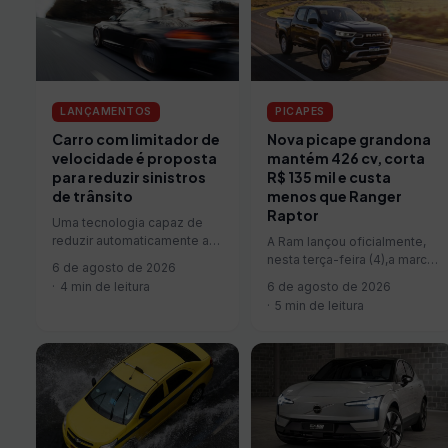
LANÇAMENTOS
PICAPES
Carro com limitador de
Nova picape grandona
velocidade é proposta
mantém 426 cv, corta
para reduzir sinistros
R$ 135 mil e custa
de trânsito
menos que Ranger
Raptor
Uma tecnologia capaz de
reduzir automaticamente a
A Ram lançou oficialmente,
velocidade dos veículos
nesta terça-feira (4),a marca.
6 de agosto de 2026
que ultrapassarem os limites
Com preço público sugerido
4 min de leitura
6 de agosto de 2026
da via está sendo…
de R$ 449.990, a novidade
5 min de leitura
reduz em R$…