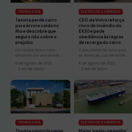
TECNOLOGIA
ELÉTRICOS E HÍBRIDOS
Taxista perde carro
CEO da Volvo reforça
para árvore caída no
risco de incêndio do
Rio e descobre que
EX30 e pede
seguro não cobre o
obediência às regras
prejuízo
de recarga do carro
Um taxista teve o carro
O presidente da Volvo para
destruído por uma árvore
as Américas, Luis Rezende,
que caiu sobre o veículo
voltou a pedir que os donos
6 de agosto de 2026
6 de agosto de 2026
enquanto ele trafegava
do EX30 convocados…
3 min de leitura
3 min de leitura
pelo…
TECNOLOGIA
ELÉTRICOS E HÍBRIDOS
Toyota constrói casas
Maior ‘navio-cegonha’