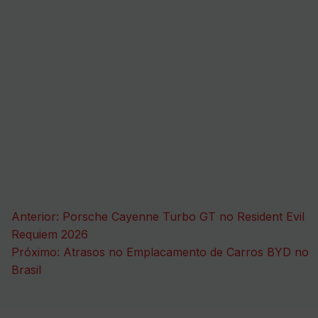
Navegação
Anterior:
Porsche Cayenne Turbo GT no Resident Evil
de
Requiem 2026
Próximo:
Atrasos no Emplacamento de Carros BYD no
Post
Brasil