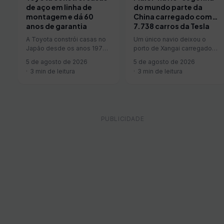
de aço em linha de
do mundo parte da
montagem e dá 60
China carregado com…
anos de garantia
7.738 carros da Tesla
A Toyota constrói casas no
Um único navio deixou o
Japão desde os anos 1970,
porto de Xangai carregado
e o faz do jeito que sabe:
com 7.738 automóveis
5 de agosto de 2026
5 de agosto de 2026
em…
elétricos — todos Tesla
3 min de leitura
3 min de leitura
Model 3…