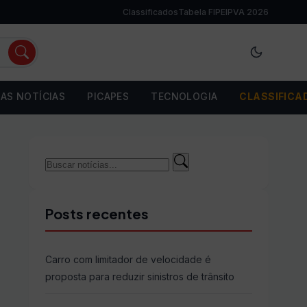
Classificados
Tabela FIPE
IPVA 2026
AS NOTÍCIAS
PICAPES
TECNOLOGIA
CLASSIFICA
Buscar
Buscar
por:
Posts recentes
Carro com limitador de velocidade é
proposta para reduzir sinistros de trânsito