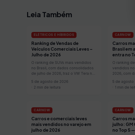
Leia Também
ELÉTRICOS E HÍBRIDOS
CARNOW
Ranking de Vendas de
Carros ma
Veículos Comerciais Leves –
Brasil em 
Julho de 2026
entra no T
O ranking de SUVs mais vendidos
O ranking de
no Brasil, com dados consolidados
vendidos no
de julho de 2026, traz o VW Tera na
2026, com d
liderança da categoria. O SUV
o dia 4, te
5 de agosto de 2026
5 de agosto
encerrou julho com 10.165 unidades
Hyundai I20,
2 min de leitura
1 min de lei
emplacadas, resultado 9,4%
comercializ
superior ao registrado em junho. O
brasileiro, 
VW T-Cross ficou na ...
colocação d
unidades...
CARNOW
CARNOW
Carros e comerciais leves
Carros ma
mais vendidos no varejo em
julho: GM 
julho de 2026
no Top 5 —