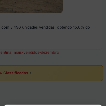
, com 3.496 unidades vendidas, obtendo 15,6% do
entina
,
mais-vendidos-dezembro
w Classificados
→