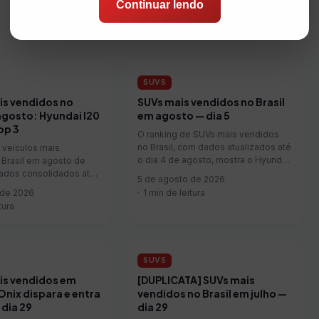
Continuar lendo
SUVS
is vendidos no
SUVs mais vendidos no Brasil
agosto: Hyundai I20
em agosto — dia 5
op 3
O ranking de SUVs mais vendidos
no Brasil, com dados atualizados até
 veículos mais
o dia 4 de agosto, mostra o Hyundai
 Brasil em agosto de
Creta na liderança, com 1.755
ados consolidados até
5 de agosto de 2026
unidades vendidas no período —
m como destaque o
 de 2026
1 min de leitura
alta de 213,4% em relação ao
 que, em seu início de
tura
mesmo período de julho de 2026. O
ação no mercado
Volkswagen Tera apar...
alcança a segunda
o ranking com 1.746
SUVS
is vendidos em
[DUPLICATA] SUVs mais
Onix dispara e entra
vendidos no Brasil em julho —
 dia 29
dia 29