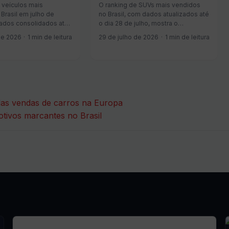
 veículos mais
O ranking de SUVs mais vendidos
Brasil em julho de
no Brasil, com dados atualizados até
ados consolidados até
o dia 28 de julho, mostra o
staca o GM Onix, que
Volkswagen Tera na liderança, com
de 2026
1 min de leitura
29 de julho de 2026
1 min de leitura
osições e assume a
8.409 unidades vendidas no
cação, com 6.443
período — alta de 4,1% em relação
mercializadas — queda
ao mesmo período de junho de
de 7,1% frente a junho. O Volkswag...
2026. O Volkswagen T-Cross a...
as vendas de carros na Europa
tivos marcantes no Brasil