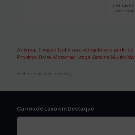
pacato? A F
8 de agosto
9 min de le
Navegação
Anterior:
Fixação Isofix será obrigatório a partir de
Próximo:
BMW Motorrad Lança Sistema Multimídia
de
Post
Fonte: ver matéria original
Carros de Luxo em Destaque