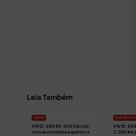
Leia Também
SUVS
ELÉTRICOS 
VW ID. ERA 8X: SUV híbrido
VW ID. ER
com autonomia superior a
2.000 km 