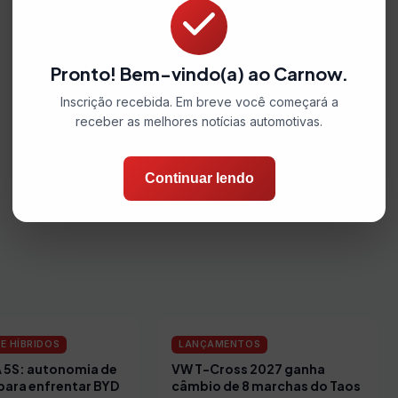
Pronto! Bem-vindo(a) ao Carnow.
Inscrição recebida. Em breve você começará a
receber as melhores notícias automotivas.
Continuar lendo
E HÍBRIDOS
LANÇAMENTOS
A 5S: autonomia de
VW T-Cross 2027 ganha
para enfrentar BYD
câmbio de 8 marchas do Taos