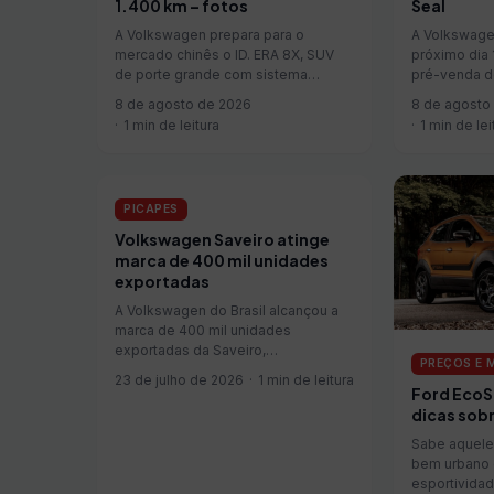
1.400 km – fotos
Seal
A Volkswagen prepara para o
A Volkswagen
mercado chinês o ID. ERA 8X, SUV
próximo dia 
de porte grande com sistema
pré-venda do
híbrido de autonomia estendida.
híbrido plug
8 de agosto de 2026
8 de agosto
Posicionado abaixo do ID. ERA 9X, o
joint ventur
1 min de leitura
1 min de lei
modelo terá configuração de cinco
modelo terá
lugares e será voltado ao segmento
de até 2.00
de SUVs eletrificados de m...
declarado de
PICAPES
Volkswagen Saveiro atinge
marca de 400 mil unidades
exportadas
A Volkswagen do Brasil alcançou a
marca de 400 mil unidades
exportadas da Saveiro,
PREÇOS E
consolidando a picape entre os
23 de julho de 2026
1 min de leitura
modelos de maior presença
Ford EcoS
internacional da fabricante
dicas sob
produzidos no País. As exportações
Sabe aquele 
tiveram início em 1982, ano de
bem urbano 
lançamento do mode...
esportividad