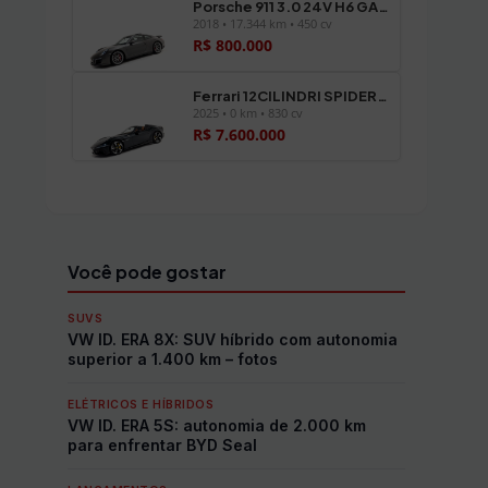
Porsche 911 3.0 24V H6 GASOLINA CARRERA GTS PDK
2018 • 17.344 km • 450 cv
R$ 800.000
Ferrari 12CILINDRI SPIDER 6.5 V12 GASOLINA F1-DCT
2025 • 0 km • 830 cv
R$ 7.600.000
Ver todos os veículos →
Você pode gostar
SUVS
VW ID. ERA 8X: SUV híbrido com autonomia
superior a 1.400 km – fotos
ELÉTRICOS E HÍBRIDOS
VW ID. ERA 5S: autonomia de 2.000 km
para enfrentar BYD Seal