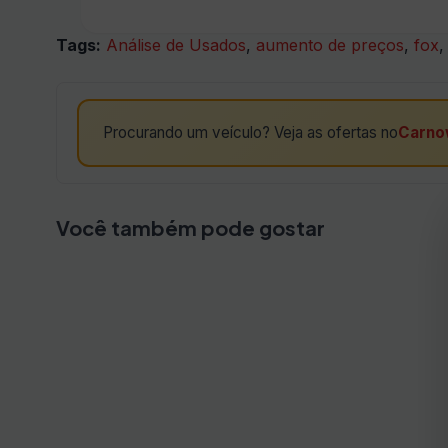
Tags:
Análise de Usados
,
aumento de preços
,
fox
Procurando um veículo? Veja as ofertas no
Carno
Você também pode gostar