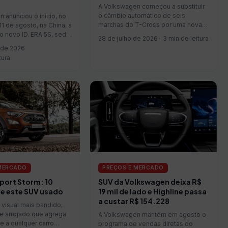
A Volkswagen começou a substituir
o câmbio automático de seis
 anunciou o início, no
marchas do T-Cross por uma nova
11 de agosto, na China, a
caixa de oito marchas nas versões
 novo ID. ERA 5S, sedã
28 de julho de 2026
3 min de leitura
equipadas com o motor 1.0 turbo. A
-in desenvolvido pela
 de 2026
mudança já aparece no configurador
e SAIC Volkswagen. O
tura
oficial do SUV e faz parte da
 autonomia combinada
atualização para a linha...
0 km e consumo
 apenas...
 MERCADO
PREÇOS E MERCADO
port Storm: 10
SUV da Volkswagen deixa R$
re este SUV usado
19 mil de lado e Highline passa
a custar R$ 154.228
visual mais bandido,
e arrojado que agrega
A Volkswagen mantém em agosto o
e a qualquer carro
programa de vendas diretas do