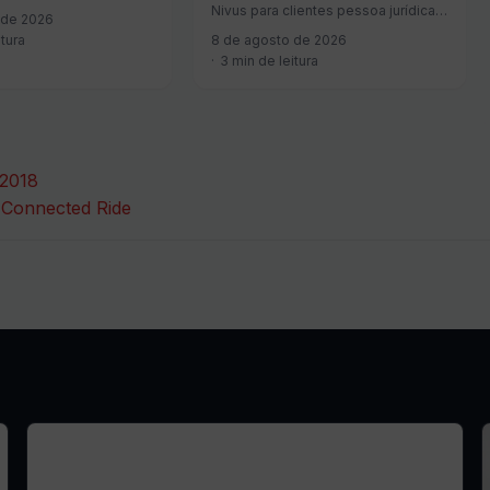
ord…
Nivus para clientes pessoa jurídica,
 de 2026
e a…
itura
8 de agosto de 2026
3 min de leitura
 2018
 Connected Ride