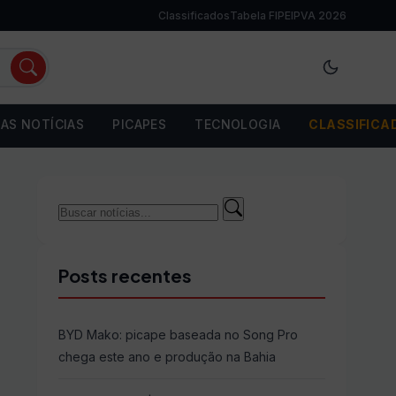
Classificados
Tabela FIPE
IPVA 2026
AS NOTÍCIAS
PICAPES
TECNOLOGIA
CLASSIFICA
Buscar
Buscar
por:
Posts recentes
BYD Mako: picape baseada no Song Pro
chega este ano e produção na Bahia