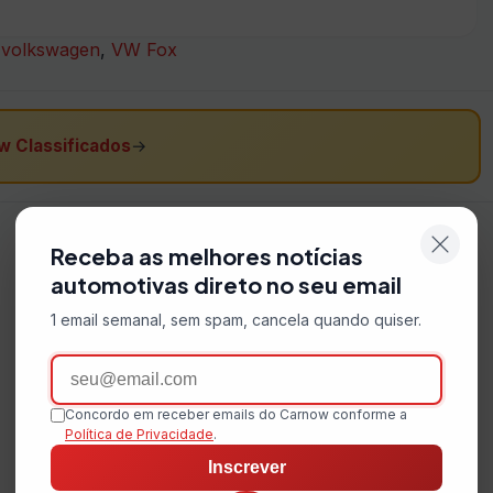
,
volkswagen
,
VW Fox
w Classificados
→
Receba as melhores notícias
automotivas direto no seu email
1 email semanal, sem spam, cancela quando quiser.
Email
Concordo em receber emails do Carnow conforme a
Política de Privacidade
.
Inscrever